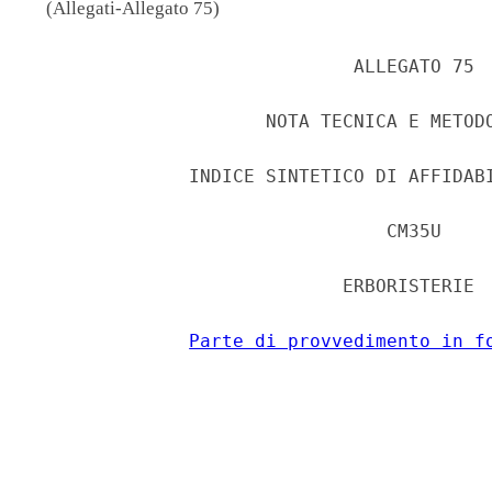
(Allegati-Allegato 75)
                             ALLEGATO 75 

                     NOTA TECNICA E METODO
              INDICE SINTETICO DI AFFIDABI
                                CM35U 

                            ERBORISTERIE 

Parte di provvedimento in f