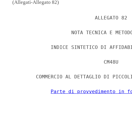
(Allegati-Allegato 82)
                             ALLEGATO 82 

                     NOTA TECNICA E METODO
              INDICE SINTETICO DI AFFIDABI
                                CM48U 

         COMMERCIO AL DETTAGLIO DI PICCOLI
Parte di provvedimento in f