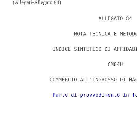
(Allegati-Allegato 84)
                             ALLEGATO 84 

                     NOTA TECNICA E METODO
              INDICE SINTETICO DI AFFIDABI
                                CM84U 

             COMMERCIO ALL'INGROSSO DI MAC
Parte di provvedimento in f