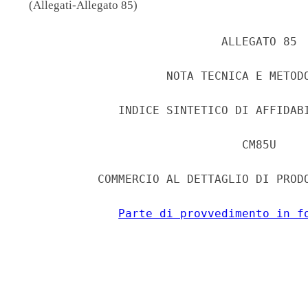
(Allegati-Allegato 85)
                             ALLEGATO 85 

                     NOTA TECNICA E METODO
              INDICE SINTETICO DI AFFIDABI
                                CM85U 

           COMMERCIO AL DETTAGLIO DI PRODO
Parte di provvedimento in f