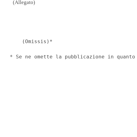
(Allegato)
                                          
    (Omissis)* 
