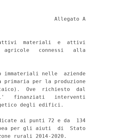
TF5  | Basilicata |
+-------+------------+
| ITF6  | Calabria   |
+-------+------------+
| ITG1  | Sicilia    |
+-------+------------+
| ITG2  | Sardegna   |
+-------+------------+
    
 
Tabella 2A: Aiuti agli investimenti nel settore della  trasformazione
            di prodotti agricoli 
 
L'investimento riguarda attivi materiali o immateriali connessi  alla
trasformazione di prodotti agricoli  per  la  produzione  di  energia
rinnovabile solare (fotovoltaico). Ove  richiesto  dal  beneficiario,
potranno  essere  altresi'  finanziati  interventi  collaterali  tesi
all'efficientamento energetico degli edifici. 
 
Devono essere rispettate le condizioni indicate ai punti 72 e da  165
a 173 degli Orientamenti dell'Unione europea per gli aiuti  di  Stato
nei settori agricolo e forestale e nelle zone rurali 2014-2020. 
    
+-------------------------------------------------------------------+
|                         |            INTENSITÀ MASSIMA            |
|                         |            DELL'AGEVOLAZIONE            |
|                         +-------------------------+---------------+
|                         |      Regioni meno       |               |
|                         |  sviluppate e tutte le  | Altre Regioni |
|                         | Regioni il cui prodotto |               |
|                         | interno lordo (PIL) pro |               |
|                         | capite nel periodo dal  |               |
|                         |  1° gennaio 2007 al 31  |               |
|    SPESE AMMISSIBILI    |  dicembre 2013e' stato  |               |
|                         | inferiore al 75 % della |               |
|                         | media dell'UE-25 per il |               |
|                         | periodo di riferimento, |               |
|                         |   ma superiore al 75 %  |               |
|                         |   dellamedia del PIL    |               |
|                         |       dell'UE-27*       |               |
+-------------------------+-------------------------+---------------+
|1. Costruzione o         |                         |               |
|   miglioramento di beni |           50%           |      40%      |
|   immobili.             |                         |               |
+-------------------------+-------------------------+---------------+
|2. Acquisto di macchinari|                         |               |
|   e attrezzature, al    |                         |               |
|   massimo fino al loro  |           50%           |      40%      |
|   valore di mercato.    |                         |               |
+-------------------------+-------------------------+---------------+
|3. Costi generali,       |                         |               |
|   collegati alle spese  |                         |               |
|   di cui ai punti 1)e   |                         |               |
|   2), come onorari di   |                         |               |
|   architetti, ingegneri |                         |               |
|   e consulenti, onorari |                         |               |
|   per consulenze sulla  |           50%           |      40%      |
|   sostenibilita'        |                         |               |
|   ambientale ed         |                         |               |
|   economica, compresi   |                         |               |
|   studi di fattibilita'.|                         |               |
+-------------------------+-------------------------+---------------+
|4. Acquisizione o        |                         |               |
|   sviluppo di programmi |                         |               |
|   informatici e         |                         |               |
|   acquisizionedi        |           50%           |      40%      |
|   brevetti, licenze,    |                         |               |
|   diritti d'autore      |                         |               |
|   e marchi commerciali. |                         |               |
+------