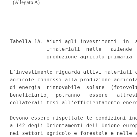
(Allegato A)
                                                           Allegato A 
 
 
Tabella 1A: Aiuti agli investimenti  in  attivi  materiali  e  attivi
            immateriali  nelle   aziende   agricole   connessi   alla
            produzione agricola primaria 
 
L'investimento riguarda attivi materiali o immateriali nelle  aziende
agricole connessi alla produzione agricola primaria per la produzione
di energia  rinnovabile  solare  (fotovoltaico).  Ove  richiesto  dal
beneficiario,  potranno   essere   altresi'   finanziati   interventi
collaterali tesi all'efficientamento energetico degli edifici. 
 
Devono essere rispettate le condizioni indicate ai punti 72 e da  134
a 142 degli Orientamenti dell'Unione europea per gli aiuti  di  Stato
nei settori agricolo e forestale e nelle zone rurali 2014-2020. 
 
L'investimento e' realizzato nelle aziende agricole  da  uno  o  piu'
Soggetti beneficiari e riguarda un bene materiale utilizzato da uno o
piu' Soggetti beneficiari. L'investimento deve perseguire almeno  uno
dei seguenti obiettivi: 
 
    a)  migliorare  le  prestazioni  globali  e   la   sostenibilita'
dell'azienda agricola, in  particolare  mediante  una  riduzione  dei
costi di produzione o  il  miglioramento  e  la  riconversione  della
produzione; 
    b) migliorare l'ambiente naturale o le condizioni di igiene e  di
benessere animale, purche' l'investimento in questione vada oltre  le
vigenti norme dell'Unione; 
    c) creare e migliorare l'infrastruttura connessa  allo  sviluppo,
all'adeguamento  e  all'ammodernamento   dell'agricoltura,   compresi
l'accesso ai terreni  agricoli,  la  ricomposizione  e  il  riassetto
fondiari, l'approvvigionamento e il risparmio energetico e idrico. 
    
+-------------------------------------------------------------------+
|                         |            INTENSITÀ MASSIMA            |
|                         |            DELL'AGEVOLAZIONE            |
|                         +-------------------------+---------------+
|                         |      Regioni meno       |               |
|                         |  sviluppate e tutte le  | Altre Regioni |
|                         | Regioni il cui prodotto |               |
|                         | interno lordo (PIL) pro |               |
|                         | capite nel periodo dal  |               |
|                         |  1° gennaio 2007 al 31  |               |
|    SPESE AMMISSIBILI    | dicembre 2013 e' stato  |               |
|                         | inferiore al 75 % della |               |
|                         | media dell'UE-25 per il |               |
|                         | periodo di riferimento, |               |
|                         |   ma superiore al 75 %  |               |
|                         |   della media del PIL   |               |
|                         |       dell'UE-27*       |               |
+-------------------------+-------------------------+---------------+
|1. Costruzione o         |                         |               |
|   miglioramento di beni |           50%           |      40%      |
|   immobili              |                         |               |
+-------------------------+-------------------------+---------------+
|2. Acquisto di macchinari|                         |               |
|   e attrezzature, fino  |                         |               |
|   ad un massimo del loro|           50%           |      40%      |
|   valore di mercato.    |                         |               |
+-------------------------+-------------------------+---------------+
|3. Acquisizione o        |                         |               |
|   sviluppo di programmi |                         |               |
|   informatici e         |                         |               |
|   acquisizione di       |           50%           |      40%      |
|   brevetti, licenze,    |                         |               |
|   diritti d'autore      |                         |               |
|   e marchi commerciali. |                         |               |
+-------------------------+-------------------------+---------------+
|4. Costi generali,       |                         |               |
|   collegati alle spese  |                         |               |
|   di cui ai punti 1) e  |                         |               |
|   2), come onorari di   |                         |               |
|   architetti, ingegneri |                         |               |
|   e consulenti, onorari |                         |               |
|   per consulenze sulla  |           50%           |      40%      |
|   sostenibilita'        |                         |               |
|   ambientale ed         |                         |               |
|   economica, compresi   |                         |               |
|   gli studi di          |                         |               |
|   fattibilita'.         |                         |               |
+-------------------------+-------------------------+---------------+
    
Le aliquote di aiuto su indicate  possono  essere  maggiorate  di  20
punti percentuali per: 
 
    - i giovani agricoltori o gli agricoltori che si  sono  insediati
nei cinque anni precedenti la data della domanda di aiuto; 
    - gli investimenti collettivi,  come  impianti  di  magazzinaggio
utilizzati da un gruppo di agricoltori o impianti di  condizionamento
dei prodotti agricoli per la vendita; 
    - gli investimenti in zone soggette a vincoli naturali o ad altri
vincoli specifici ai sensi dell'articolo 32 del regolamento  (UE)  n.
1305/2013. 
 
__________ 
* Ai fini del presente Allegato, Tabelle 1A, 2A e  3A,  si  intendono
per Regioni meno sviluppate le seguenti: 
    
+-------+------------+
| ITF2  | Molise     |
+-------+------------+
| ITF3  | Campania   |
+-------+------------+
| ITF4  | Puglia     |
+-------+------------+
| I