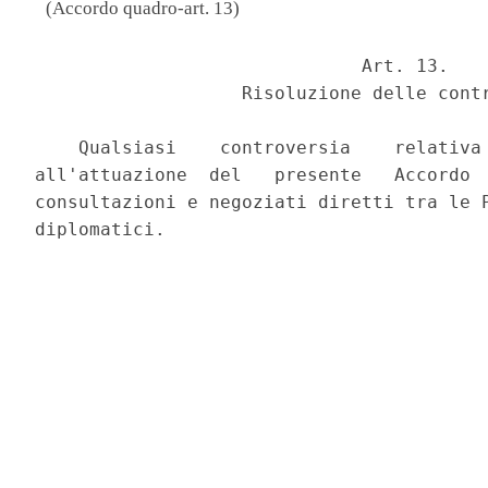
(Accordo quadro-art. 13)
                              Art. 13. 

                   Risoluzione delle contr
    Qualsiasi    controversia    relativa 
all'attuazione  del   presente   Accordo  
consultazioni e negoziati diretti tra le P
diplomatici. 
