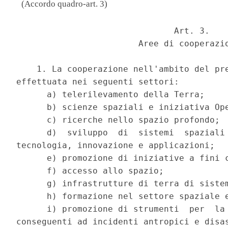
(Accordo quadro-art. 3)
                               Art. 3. 

                        Aree di cooperazio
    1. La cooperazione nell'ambito del pre
effettuata nei seguenti settori: 

      a) telerilevamento della Terra; 

      b) scienze spaziali e iniziativa Ope
      c) ricerche nello spazio profondo; 

      d)  sviluppo  di  sistemi  spaziali 
tecnologia, innovazione e applicazioni; 

      e) promozione di iniziative a fini c
      f) accesso allo spazio; 

      g) infrastrutture di terra di sistem
      h) formazione nel settore spaziale e
      i) promozione di strumenti  per  la 
conseguenti ad incidenti antropici e disas