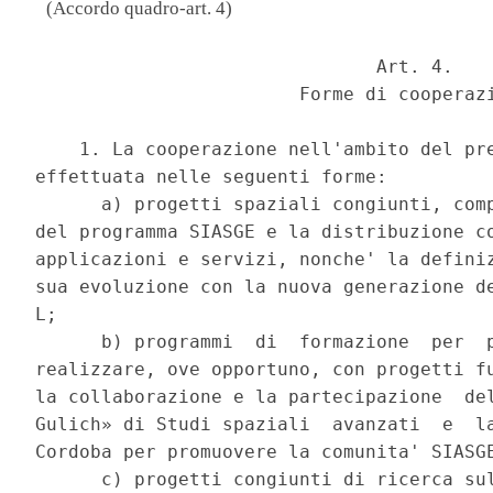
(Accordo quadro-art. 4)
                               Art. 4. 

                        Forme di cooperazi
    1. La cooperazione nell'ambito del pre
effettuata nelle seguenti forme: 

      a) progetti spaziali congiunti, comp
del programma SIASGE e la distribuzione co
applicazioni e servizi, nonche' la definiz
sua evoluzione con la nuova generazione de
L; 

      b) programmi  di  formazione  per  p
realizzare, ove opportuno, con progetti fu
la collaborazione e la partecipazione  del
Gulich» di Studi spaziali  avanzati  e  la
Cordoba per promuovere la comunita' SIASGE
      c) progetti congiunti di ricerca sul