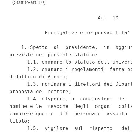
(Statuto-art. 10)
                              Art. 10. 

            Prerogative e responsabilita' 
    1. Spetta  al  presidente,  in  aggiun
previste nel presente statuto: 

      1.1. emanare lo statuto dell'univers
      1.2. emanare i regolamenti, fatta ec
didattico di Ateneo; 

      1.3. nominare i direttori dei Dipart
proposta del rettore; 

      1.4. disporre, a  conclusione  dei  
nomine e le  revoche  degli  organi  colle
comprese quelle  del  personale  assunto  
titolo; 

      1.5.  vigilare  sul  rispetto   dei 