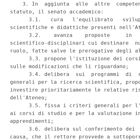
    3. In  aggiunta  alle  altre  competen
statuto, il senato accademico: 

      3.1.   cura   l'equilibrato   svilup
scientifiche e didattiche presenti nell'At
      3.2.    avanza    proposte     in   
scientifico-disciplinari cui destinare  nu
ruolo, fatte salve le prerogative degli al
      3.3. propone l'istituzione dei corsi
sulle modificazioni che li riguardano; 

      3.4. delibera  sui  programmi  di  r
generali per la ricerca scientifica, propo
investire prioritariamente le relative ris
dell'Ateneo; 

      3.5. fissa i criteri generali per l'
ai corsi di studio e per la valutazione in
apprendimenti; 

      3.6. delibera sul conferimento dei  
causa, che il rettore provvede a sottoporr