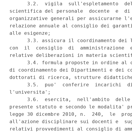
      3.2.  vigila  sull'espletamento  del
scientifica del personale  docente  e  di 
organizzative generali per assicurarne l'e
relazione annuale al consiglio dei garanti
alle esigenze; 

      3.3. assicura il coordinamento dei l
con  il  consiglio  di  amministrazione  e
relative deliberazioni in materia scientif
      3.4. formula proposte in ordine al c
di coordinamento dei Dipartimenti e dei co
dottorati di ricerca, strutture didattiche
      3.5.  puo'  conferire  incarichi  di
l'universita'; 

      3.6.  esercita,  nell'ambito  delle 
presente statuto e secondo le modalita' pr
legge 30 dicembre 2010, n.  240,  le  prop
all'azione disciplinare sui docenti e  sug
relativi provvedimenti al consiglio di amm