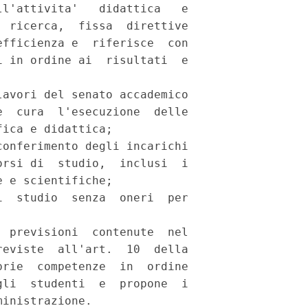
l'attivita'   didattica   e

 ricerca,  fissa  direttive

fficienza e  riferisce  con

 in ordine ai  risultati  e

avori del senato accademico

  cura  l'esecuzione  delle

ica e didattica; 

onferimento degli incarichi

rsi di  studio,  inclusi  i

 e scientifiche; 

  studio  senza  oneri  per

 previsioni  contenute  nel

eviste  all'art.  10  della

rie  competenze  in  ordine

li  studenti  e  propone  i

inistrazione. 
