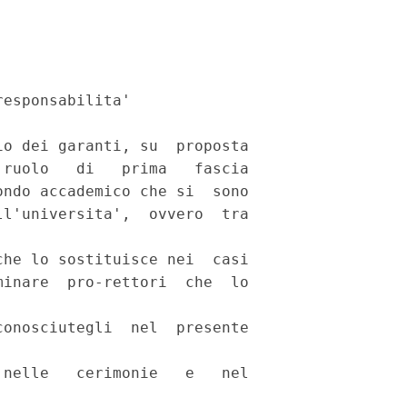
esponsabilita' 

o dei garanti, su  proposta

ruolo   di   prima   fascia

ndo accademico che si  sono

l'universita',  ovvero  tra

 

he lo sostituisce nei  casi

inare  pro-rettori  che  lo

onosciutegli  nel  presente

nelle   cerimonie   e   nel
