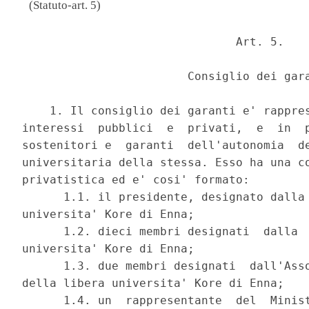
(Statuto-art. 5)
                               Art. 5. 

                        Consiglio dei gara
    1. Il consiglio dei garanti e' rappres
interessi  pubblici  e  privati,  e  in  p
sostenitori e  garanti  dell'autonomia  de
universitaria della stessa. Esso ha una co
privatistica ed e' cosi' formato: 

      1.1. il presidente, designato dalla 
universita' Kore di Enna; 

      1.2. dieci membri designati  dalla  
universita' Kore di Enna; 

      1.3. due membri designati  dall'Asso
della libera universita' Kore di Enna; 

      1.4. un  rappresentante  del  Minist