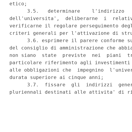
etico; 

      3.5.   determinare    l'indirizzo   
dell'universita',  deliberarne  i  relativ
verificarne il regolare perseguimento degl
criteri generali per l'attivazione di stru
      3.6. esprimere il parere conforme su
del consiglio di amministrazione che abbia
non siano  state  previste  nei  piani  tr
particolare riferimento agli investimenti 
alle obbligazioni che  impegnino  l'univer
durata superiore ai cinque anni; 

      3.7.  fissare  gli  indirizzi  gener
pluriennali destinati alle attivita' di ri