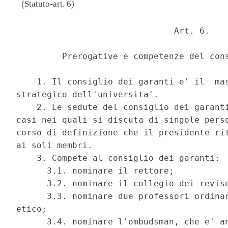
(Statuto-art. 6)
                               Art. 6. 

         Prerogative e competenze del cons
    1. Il consiglio dei garanti e' il  mas
strategico dell'universita'. 

    2. Le sedute del consiglio dei garanti
casi nei quali si discuta di singole perso
corso di definizione che il presidente rit
ai soli membri. 

    3. Compete al consiglio dei garanti: 

      3.1. nominare il rettore; 

      3.2. nominare il collegio dei reviso
      3.3. nominare due professori ordinar
etico; 

      3.4. nominare l'ombudsman, che e' an