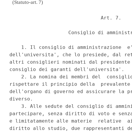
(Statuto-art. 7)
                               Art. 7. 

                    Consiglio di amministr
    1. Il consiglio di amministrazione  e'
dell'universita', che lo presiede, dal ret
altri consiglieri nominati dal presidente 
consiglio dei garanti dell'universita'. 

    2. La nomina dei membri del  consiglio
rispettare il principio della  prevalente 
dell'organo di governo ed assicurare la pr
diverso. 

    3. Alle sedute del consiglio di ammini
partecipare, senza diritto di voto e senza
e limitatamente alle materie  relative  ai
diritto allo studio, due rappresentanti de