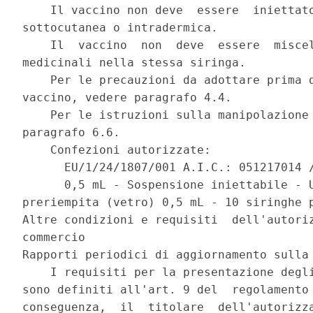
    Il vaccino non deve  essere  iniettato
sottocutanea o intradermica. 

    Il  vaccino  non  deve  essere  miscel
medicinali nella stessa siringa. 

    Per le precauzioni da adottare prima d
vaccino, vedere paragrafo 4.4. 

    Per le istruzioni sulla manipolazione 
paragrafo 6.6. 

    Confezioni autorizzate: 

      EU/1/24/1807/001 A.I.C.: 051217014 /
      0,5 mL - Sospensione iniettabile - U
preriempita (vetro) 0,5 mL - 10 siringhe p
Altre condizioni e requisiti  dell'autoriz
commercio 

Rapporti periodici di aggiornamento sulla 
    I requisiti per la presentazione degli
sono definiti all'art. 9 del  regolamento 
conseguenza,  il  titolare  dell'autorizza