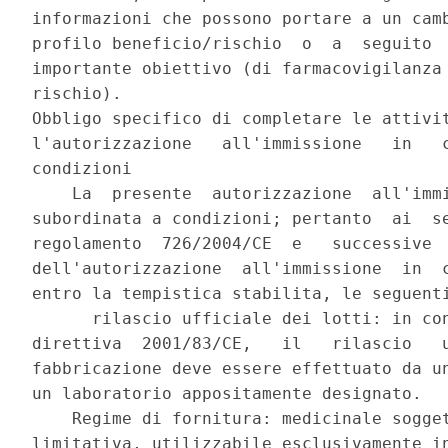
informazioni che possono portare a un camb
profilo beneficio/rischio  o  a  seguito  
importante obiettivo (di farmacovigilanza 
rischio). 

Obbligo specifico di completare le attivit
l'autorizzazione   all'immissione   in   c
condizioni 

    La  presente  autorizzazione  all'immi
subordinata a condizioni; pertanto  ai  se
regolamento  726/2004/CE  e   successive  
dell'autorizzazione  all'immissione  in  c
entro la tempistica stabilita, le seguenti
      rilascio ufficiale dei lotti: in con
direttiva  2001/83/CE,   il   rilascio   u
fabbricazione deve essere effettuato da un
un laboratorio appositamente designato. 

    Regime di fornitura: medicinale sogget
limitativa, utilizzabile esclusivamente in