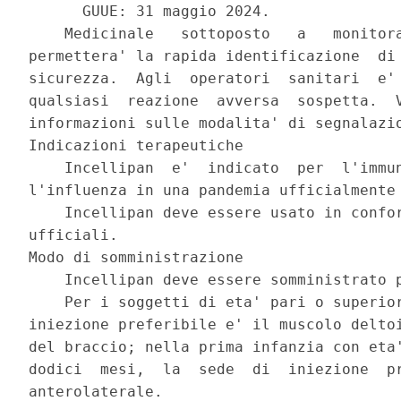
      GUUE: 31 maggio 2024. 

    Medicinale   sottoposto   a   monitora
permettera' la rapida identificazione  di 
sicurezza.  Agli  operatori  sanitari  e' 
qualsiasi  reazione  avversa  sospetta.  V
informazioni sulle modalita' di segnalazio
Indicazioni terapeutiche 

    Incellipan  e'  indicato  per  l'immun
l'influenza in una pandemia ufficialmente 
    Incellipan deve essere usato in confor
ufficiali. 

Modo di somministrazione 

    Incellipan deve essere somministrato p
    Per i soggetti di eta' pari o superior
iniezione preferibile e' il muscolo deltoi
del braccio; nella prima infanzia con eta'
dodici  mesi,  la  sede  di  iniezione  pr
anterolaterale. 
