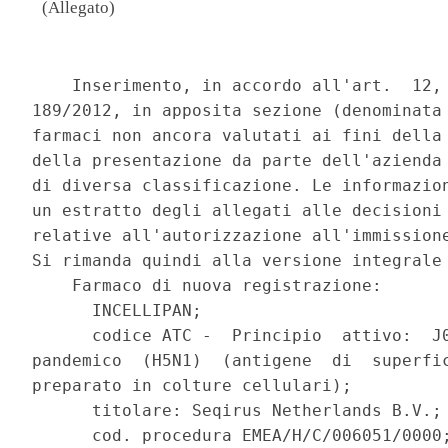
(Allegato)
                                          
    Inserimento, in accordo all'art.  12, 
189/2012, in apposita sezione (denominata 
farmaci non ancora valutati ai fini della 
della presentazione da parte dell'azienda 
di diversa classificazione. Le informazion
un estratto degli allegati alle decisioni 
relative all'autorizzazione all'immissione
Si rimanda quindi alla versione integrale 
    Farmaco di nuova registrazione: 

      INCELLIPAN; 

      codice ATC -  Principio  attivo:  J0
pandemico  (H5N1)  (antigene  di  superfic
preparato in colture cellulari); 

      titolare: Seqirus Netherlands B.V.; 
      cod. procedura EMEA/H/C/006051/0000;