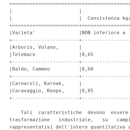
==========================================
|                       |                 
|                       |  Consistenza kg/
+=======================+=================
|Varieta'               |NON inferiore a  
+-----------------------+-----------------
|Arborio, Volano,       |                 
|Telemaco               |0,65             
+-----------------------+-----------------
|Baldo, Cammeo          |0,60             
+-----------------------+-----------------
|Carnaroli, Karnak,     |                 
|Caravaggio, Keope,     |0,85             
+-----------------------+-----------------
    Tali  caratteristiche  devono  essere 
trasformazione   industriale,   su   campi
rappresentativi dell'intero quantitativo a