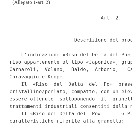
(Allegato 1-art. 2)
                               Art. 2. 

                      Descrizione del prod
    L'indicazione «Riso del Delta del Po» 
riso appartenente al tipo «Japonica», grup
Carnaroli,  Volano,  Baldo,  Arborio,   Ca
Caravaggio e Keope. 

    Il  «Riso  del  Delta  del  Po»  prese
cristallino/perlato, compatto, con un elev
essere ottenuto  sottoponendo  il  granell
trattamenti industriali consentiti dalla n
    Il «Riso del Delta del  Po»  -  I.G.P.
caratteristiche riferite alla granella: 
