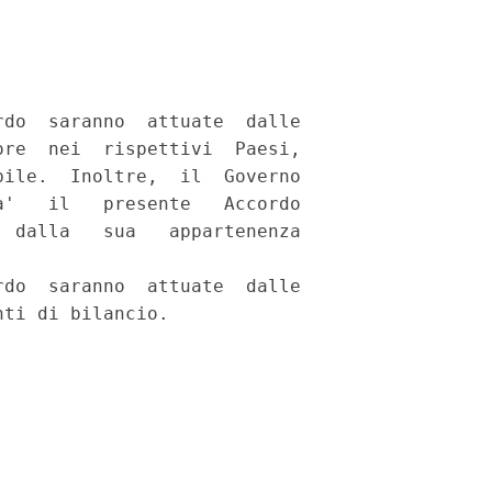
do  saranno  attuate  dalle

re  nei  rispettivi  Paesi,

ile.  Inoltre,  il  Governo

'   il   presente   Accordo

 dalla   sua   appartenenza

do  saranno  attuate  dalle

ti di bilancio. 
