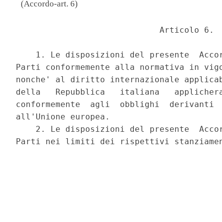
(Accordo-art. 6)
                             Articolo 6. 

    1. Le disposizioni del presente  Accor
Parti conformemente alla normativa in vigo
nonche' al diritto internazionale applicab
della   Repubblica   italiana   applichera
conformemente  agli  obblighi  derivanti  
all'Unione europea. 

    2. Le disposizioni del presente  Accor
Parti nei limiti dei rispettivi stanziamen