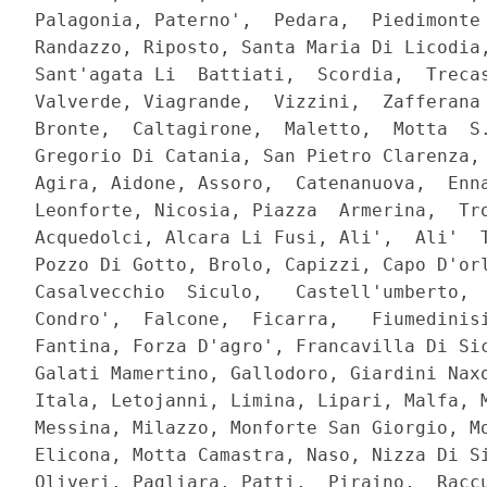
Palagonia, Paterno',  Pedara,  Piedimonte 
Randazzo, Riposto, Santa Maria Di Licodia,
Sant'agata Li  Battiati,  Scordia,  Trecas
Valverde, Viagrande,  Vizzini,  Zafferana 
Bronte,  Caltagirone,  Maletto,  Motta  S.
Gregorio Di Catania, San Pietro Clarenza, 
Agira, Aidone, Assoro,  Catenanuova,  Enna
Leonforte, Nicosia, Piazza  Armerina,  Tro
Acquedolci, Alcara Li Fusi, Ali',  Ali'  T
Pozzo Di Gotto, Brolo, Capizzi, Capo D'orl
Casalvecchio  Siculo,   Castell'umberto,  
Condro',  Falcone,  Ficarra,   Fiumedinisi
Fantina, Forza D'agro', Francavilla Di Sic
Galati Mamertino, Gallodoro, Giardini Naxo
Itala, Letojanni, Limina, Lipari, Malfa, M
Messina, Milazzo, Monforte San Giorgio, Mo
Elicona, Motta Camastra, Naso, Nizza Di Si
Oliveri, Pagliara, Patti,  Piraino,  Raccu