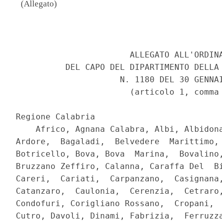
(Allegato)
                                          
                       ALLEGATO ALL'ORDINA
          DEL CAPO DEL DIPARTIMENTO DELLA 
                     N. 1180 DEL 30 GENNAI
                       (articolo 1, comma 
Regione Calabria 

    Africo, Agnana Calabra, Albi, Albidona
Ardore,  Bagaladi,  Belvedere  Marittimo, 
Botricello, Bova, Bova  Marina,  Bovalino,
Bruzzano Zeffiro, Calanna, Caraffa Del  Bi
Careri,  Cariati,  Carpanzano,  Casignana,
Catanzaro,  Caulonia,  Cerenzia,  Cetraro,
Condofuri, Corigliano Rossano,  Cropani,  
Cutro, Davoli, Dinami, Fabrizia,  Ferruzza