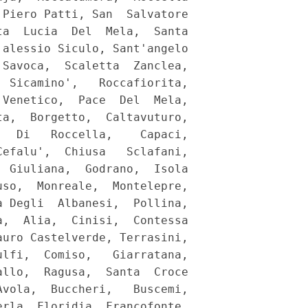
Piero Patti, San  Salvatore

a  Lucia  Del  Mela,  Santa

alessio Siculo, Sant'angelo

Savoca,  Scaletta  Zanclea,

 Sicamino',   Roccafiorita,

Venetico,  Pace  Del  Mela,

a,  Borgetto,  Caltavuturo,

  Di   Roccella,    Capaci,

efalu',  Chiusa   Sclafani,

 Giuliana,  Godrano,  Isola

so,  Monreale,  Montelepre,

 Degli  Albanesi,  Pollina,

,  Alia,  Cinisi,  Contessa

uro Castelverde, Terrasini,

lfi,  Comiso,   Giarratana,

llo,  Ragusa,  Santa  Croce

vola,  Buccheri,   Buscemi,

rla, Floridia, Francofonte,
