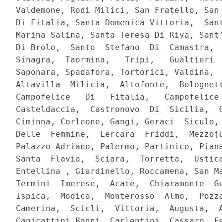
Valdemone, Rodi Milici, San Fratello, San 
Di Fitalia, Santa Domenica Vittoria,  Sant
Marina Salina, Santa Teresa Di Riva, Sant'
Di Brolo,  Santo  Stefano  Di  Camastra,  
Sinagra,  Taormina,   Tripi,   Gualtieri  
Saponara, Spadafora, Tortorici, Valdina,  
Altavilla  Milicia,  Altofonte,  Bolognett
Campofelice   Di   Fitalia,   Campofelice 
Casteldaccia,  Castronovo  Di  Sicilia,  C
Ciminna, Corleone, Gangi, Geraci  Siculo, 
Delle  Femmine,  Lercara  Friddi,  Mezzoju
Palazzo Adriano, Palermo, Partinico, Piana
Santa  Flavia,  Sciara,  Torretta,  Ustica
Entellina , Giardinello, Roccamena, San Ma
Termini  Imerese,  Acate,  Chiaramonte  Gu
Ispica,  Modica,  Monterosso  Almo,  Pozza
Camerina,  Scicli,  Vittoria,  Augusta,  A
Canicattini Bagni, Carlentini, Cassaro, Fe