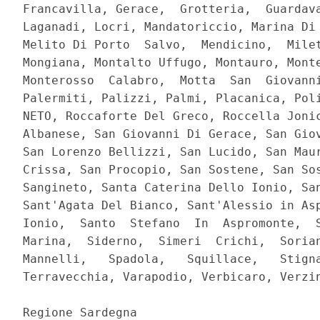
Francavilla, Gerace,  Grotteria,  Guardava
Laganadi, Locri, Mandatoriccio, Marina Di 
Melito Di Porto  Salvo,  Mendicino,  Milet
Mongiana, Montalto Uffugo, Montauro, Monte
Monterosso  Calabro,  Motta  San  Giovanni
Palermiti, Palizzi, Palmi, Placanica, Poli
NETO, Roccaforte Del Greco, Roccella Jonic
Albanese, San Giovanni Di Gerace, San Giov
San Lorenzo Bellizzi, San Lucido, San Maur
Crissa, San Procopio, San Sostene, San Sos
Sangineto, Santa Caterina Dello Ionio, San
Sant'Agata Del Bianco, Sant'Alessio in Asp
Ionio,  Santo  Stefano  In  Aspromonte,  S
Marina,  Siderno,  Simeri  Crichi,  Sorian
Mannelli,   Spadola,   Squillace,   Stigna
Terravecchia, Varapodio, Verbicaro, Verzin
Regione Sardegna 
