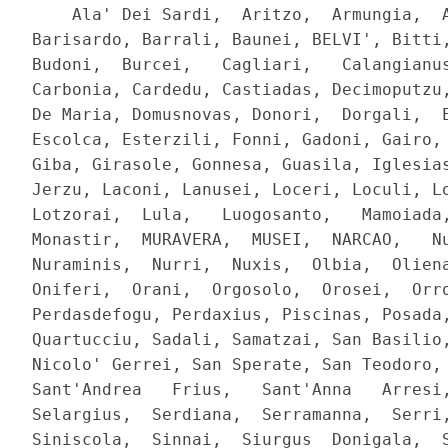
    Ala' Dei Sardi,  Aritzo,  Armungia,  A
Barisardo, Barrali, Baunei, BELVI', Bitti,
Budoni,  Burcei,   Cagliari,   Calangianus
Carbonia, Cardedu, Castiadas, Decimoputzu,
De Maria, Domusnovas, Donori,  Dorgali,  E
Escolca, Esterzili, Fonni, Gadoni, Gairo, 
Giba, Girasole, Gonnesa, Guasila, Iglesias
Jerzu, Laconi, Lanusei, Loceri, Loculi, Lo
Lotzorai,  Lula,   Luogosanto,   Mamoiada,
Monastir,  MURAVERA,  MUSEI,  NARCAO,   Nu
Nuraminis,  Nurri,  Nuxis,  Olbia,  Oliena
Oniferi,  Orani,  Orgosolo,  Orosei,  Orro
Perdasdefogu, Perdaxius, Piscinas, Posada,
Quartucciu, Sadali, Samatzai, San Basilio,
Nicolo' Gerrei, San Sperate, San Teodoro, 
Sant'Andrea   Frius,   Sant'Anna   Arresi,
Selargius,  Serdiana,  Serramanna,  Serri,
Siniscola,  Sinnai,  Siurgus  Donigala,  S