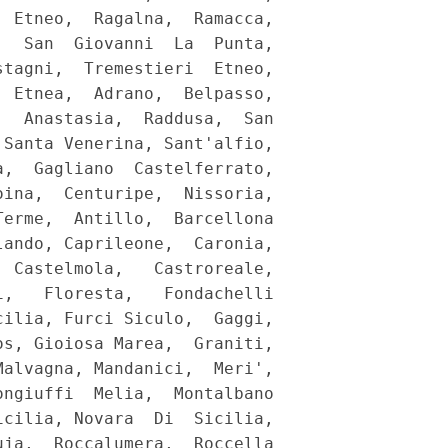
 Etneo,  Ragalna,  Ramacca,

  San  Giovanni  La  Punta,

tagni,  Tremestieri  Etneo,

 Etnea,  Adrano,  Belpasso,

  Anastasia,  Raddusa,  San

Santa Venerina, Sant'alfio,

,  Gagliano  Castelferrato,

ina,  Centuripe,  Nissoria,

erme,  Antillo,  Barcellona

ando, Caprileone,  Caronia,

 Castelmola,   Castroreale,

,   Floresta,   Fondachelli

ilia, Furci Siculo,  Gaggi,

s, Gioiosa Marea,  Graniti,

alvagna, Mandanici,  Meri',

ngiuffi  Melia,  Montalbano

cilia, Novara  Di  Sicilia,

ja,  Roccalumera,  Roccella
