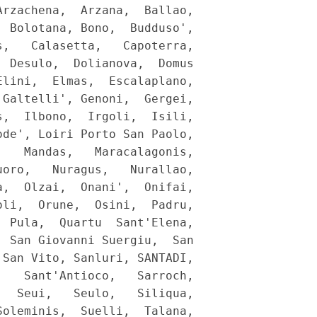
rzachena,  Arzana,  Ballao,

 Bolotana, Bono,  Budduso',

,   Calasetta,   Capoterra,

 Desulo,  Dolianova,  Domus

lini,  Elmas,  Escalaplano,

Galtelli', Genoni,  Gergei,

,  Ilbono,  Irgoli,  Isili,

de', Loiri Porto San Paolo,

   Mandas,   Maracalagonis,

oro,   Nuragus,   Nurallao,

,  Olzai,  Onani',  Onifai,

li,  Orune,  Osini,  Padru,

 Pula,  Quartu  Sant'Elena,

 San Giovanni Suergiu,  San

San Vito, Sanluri, SANTADI,

   Sant'Antioco,   Sarroch,

  Seui,   Seulo,   Siliqua,

oleminis,  Suelli,  Talana,
