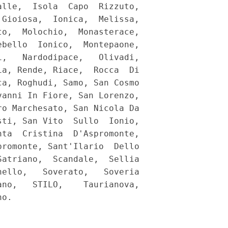
lle,  Isola  Capo  Rizzuto,

Gioiosa,  Ionica,  Melissa,

o,  Molochio,  Monasterace,

bello  Ionico,  Montepaone,

,   Nardodipace,   Olivadi,

a, Rende, Riace,  Rocca  Di

a, Roghudi, Samo, San Cosmo

anni In Fiore, San Lorenzo,

o Marchesato, San Nicola Da

ti, San Vito  Sullo  Ionio,

ta  Cristina  D'Aspromonte,

romonte, Sant'Ilario  Dello

atriano,  Scandale,  Sellia

ello,   Soverato,   Soveria

no,   STILO,    Taurianova,

o. 
