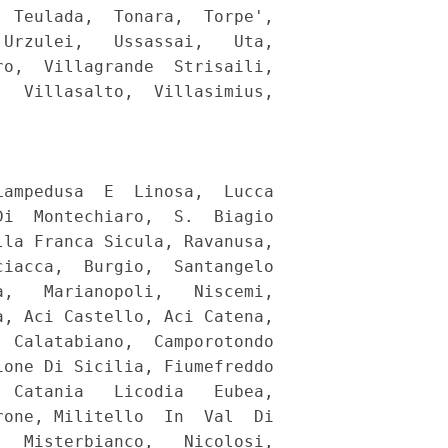
 Teulada,  Tonara,  Torpe',

Urzulei,   Ussassai,   Uta,

o,  Villagrande  Strisaili,

  Villasalto,  Villasimius,

ampedusa  E  Linosa,  Lucca

i  Montechiaro,  S.  Biagio

la Franca Sicula, Ravanusa,

iacca,  Burgio,  Santangelo

,   Marianopoli,   Niscemi,

, Aci Castello, Aci Catena,

 Calatabiano,  Camporotondo

one Di Sicilia, Fiumefreddo

 Catania   Licodia   Eubea,

one, Militello  In  Val  Di

  Misterbianco,   Nicolosi,
