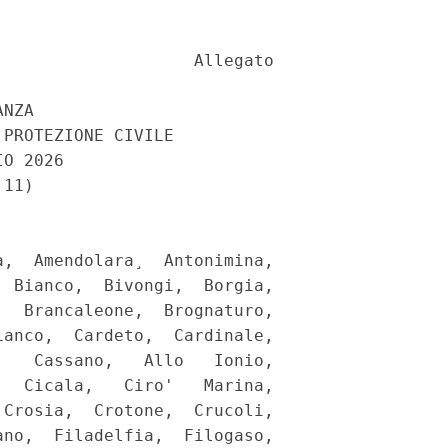
                   Allegato 

NZA 

PROTEZIONE CIVILE 

O 2026 

11) 

,  Amendolara¸  Antonimina,

 Bianco,  Bivongi,  Borgia,

  Brancaleone,  Brognaturo,

anco,  Cardeto,  Cardinale,

   Cassano,   Allo   Ionio,

  Cicala,   Ciro'   Marina,

Crosia,  Crotone,  Crucoli,

no,  Filadelfia,  Filogaso,
