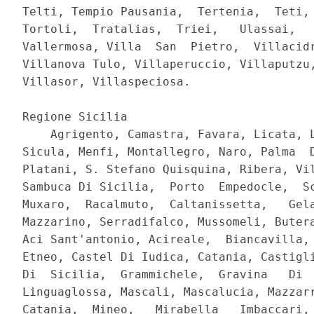
Telti, Tempio Pausania,  Tertenia,  Teti, 
Tortoli,  Tratalias,  Triei,   Ulassai,   
Vallermosa, Villa  San  Pietro,  Villacidr
Villanova Tulo, Villaperuccio, Villaputzu,
Villasor, Villaspeciosa. 

Regione Sicilia 

    Agrigento, Camastra, Favara, Licata, L
Sicula, Menfi, Montallegro, Naro, Palma  D
Platani, S. Stefano Quisquina, Ribera, Vil
Sambuca Di Sicilia,  Porto  Empedocle,  Sc
Muxaro,  Racalmuto,  Caltanissetta,   Gela
Mazzarino, Serradifalco, Mussomeli, Butera
Aci Sant'antonio, Acireale,  Biancavilla, 
Etneo, Castel Di Iudica, Catania, Castigli
Di  Sicilia,  Grammichele,  Gravina   Di  
Linguaglossa, Mascali, Mascalucia, Mazzarr
Catania,  Mineo,   Mirabella   Imbaccari, 