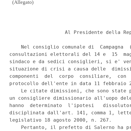
(Allegato)
                                          
                   Al Presidente della Rep
    Nel consiglio comunale di  Campagna  (
consultazioni elettorali del 14 e  15  mag
sindaco e da sedici consiglieri, si e' ven
situazione di crisi a causa delle  dimissi
componenti  del  corpo  consiliare,  con  
protocollo dell'ente in data 11 febbraio 2
    Le citate dimissioni, che sono state p
un consigliere dimissionario all'uopo dele
hanno  determinato  l'ipotesi   dissolutor
disciplinata dall'art. 141, comma 1, lette
legislativo 18 agosto 2000, n. 267. 

    Pertanto, il prefetto di Salerno ha pr