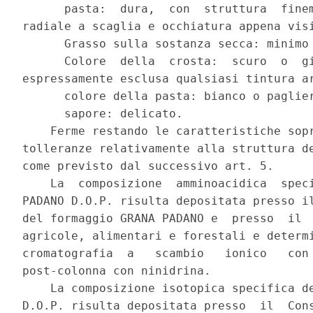
      pasta:  dura,  con  struttura  finem
radiale a scaglia e occhiatura appena visi
      Grasso sulla sostanza secca: minimo 
      Colore  della  crosta:  scuro  o  gi
espressamente esclusa qualsiasi tintura ar
      colore della pasta: bianco o paglier
      sapore: delicato. 

    Ferme restando le caratteristiche sopr
tolleranze relativamente alla struttura de
come previsto dal successivo art. 5. 

    La  composizione  amminoacidica  speci
PADANO D.O.P. risulta depositata presso il
del formaggio GRANA PADANO e  presso  il  
agricole, alimentari e forestali e determi
cromatografia  a   scambio   ionico   con 
post-colonna con ninidrina. 

    La composizione isotopica specifica de
D.O.P. risulta depositata presso  il  Cons