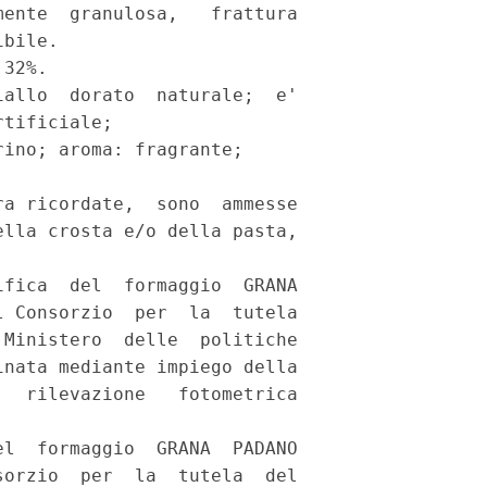
ente  granulosa,   frattura

bile. 

32%. 

allo  dorato  naturale;  e'

tificiale; 

ino; aroma: fragrante; 

a ricordate,  sono  ammesse

lla crosta e/o della pasta,

fica  del  formaggio  GRANA

 Consorzio  per  la  tutela

Ministero  delle  politiche

nata mediante impiego della

  rilevazione   fotometrica

l  formaggio  GRANA  PADANO

orzio  per  la  tutela  del
