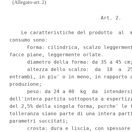
(Allegato-art. 2)
                               Art. 2. 

    Le caratteristiche del prodotto  al  m
consumo sono: 

      Forma: cilindrica, scalzo leggerment
facce piane, leggermente orlate. 

      diametro della forma: da 35 a 45 cm;
      altezza dello scalzo:  da  18  a  25
entrambi, in piu' o in meno, in rapporto a
produzione; 

      peso: da 24 a 40  kg  da  intendersi
dell'intera partita sottoposta a espertizz
del 2,5% della singola forma, purche' le f
tolleranza siano parte di una intera parti
parametri succitati; 

      crosta: dura e liscia, con spessore 