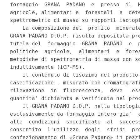
formaggio  GRANA  PADANO  e  presso  il  M
agricole, alimentari e  forestali  e  dete
spettrometria di massa su rapporti isotopi
    La composizione del  profilo  minerale
GRANA PADANO D.O.P. risulta depositata pre
tutela del  formaggio  GRANA  PADANO  e  p
politiche  agricole,  alimentari  e  fores
metodiche di spettrometria di massa con so
induttivamente (ICP-MS). 

    Il contenuto di lisozima nel prodotto 
caseificazione - misurato con cromatografi
rilevazione  in  fluorescenza,  deve   ess
quantita' dichiarata e verificata nel proc
    Il GRANA PADANO D.O.P. nella tipologia
esclusivamente da formaggio intero gia'  c
alle  condizioni  specificate  al  success
consentito  l'utilizzo  degli  sfridi  pro
confezionamento di «Grana Padano» in pezzi