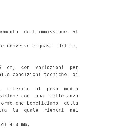
omento  dell'immissione  al

e convesso o quasi  dritto,

 

  cm,  con  variazioni  per

lle condizioni tecniche  di

  riferito  al  peso  medio

azione con  una  tolleranza

orme che beneficiano  della

ta  la  quale  rientri  nei

di 4-8 mm; 
