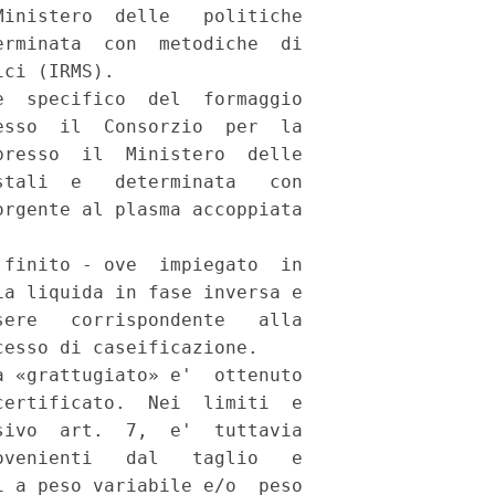
inistero  delle   politiche

rminata  con  metodiche  di

ci (IRMS). 

  specifico  del  formaggio

sso  il  Consorzio  per  la

resso  il  Ministero  delle

tali  e   determinata   con

rgente al plasma accoppiata

finito - ove  impiegato  in

a liquida in fase inversa e

ere   corrispondente   alla

esso di caseificazione. 

 «grattugiato» e'  ottenuto

ertificato.  Nei  limiti  e

ivo  art.  7,  e'  tuttavia

venienti   dal   taglio   e

 a peso variabile e/o  peso
