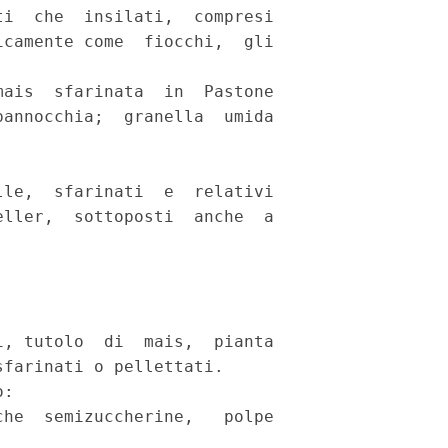
i  che  insilati,  compresi

camente come  fiocchi,  gli

ais  sfarinata  in  Pastone

annocchia;  granella  umida

le,  sfarinati  e  relativi

ller,  sottoposti  anche  a

, tutolo  di  mais,  pianta

farinati o pellettati. 

: 

he  semizuccherine,   polpe
