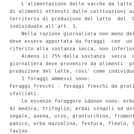
    L'alimentazione delle vacche da latte 
di alimenti ottenuti dalle coltivazioni az
territorio di produzione del latte  del  G
individuato all'art. 3. 

    Nella razione giornaliera non meno del
deve essere apportata da foraggi  con  un 
riferito alla sostanza secca, non inferior
    Almeno il 75% della sostanza  secca  d
giornaliera deve provenire da alimenti  pr
produzione del latte, cosi' come individua
    I foraggi ammessi sono: 

Foraggi freschi - foraggi freschi da prati
sfalciati. 

    Le essenze foraggere idonee sono: erbe
di medica, trifoglio; erbai singoli od ass
segale, avena, orzo, granturchino, frument
panico, erba mazzolina, festuca, fleolo, l
favino. 
