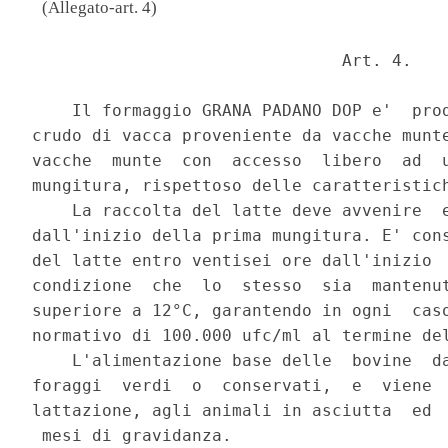
(Allegato-art. 4)
                               Art. 4. 

    Il formaggio GRANA PADANO DOP e'  prod
crudo di vacca proveniente da vacche munte
vacche  munte  con  accesso  libero  ad  u
mungitura, rispettoso delle caratteristich
    La raccolta del latte deve avvenire  e
dall'inizio della prima mungitura. E' cons
del latte entro ventisei ore dall'inizio  
condizione  che  lo  stesso  sia  mantenut
superiore a 12°C, garantendo in ogni  caso
normativo di 100.000 ufc/ml al termine del
    L'alimentazione base delle  bovine  da
foraggi  verdi  o  conservati,  e  viene  
lattazione, agli animali in asciutta  ed  
 mesi di gravidanza. 
