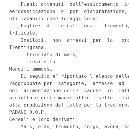
    Fieni: ottenuti  dall'essiccamento  in
aeroessiccazione  o  per  disidratazione, 
utilizzabili come foraggi verdi. 

    Paglie:  di  cereali  quali  frumento,
triticale. 

    Insilati,  non  ammessi  per  la   pro
Trentingrana: 

      trinciato di mais; 

      fieni silo. 

Mangimi ammessi 

    Di seguito e' riportato l'elenco delle
raggruppate per  categorie,  ammesse  ad  
nell'alimentazione delle  vacche  in  latt
asciutta e delle manze oltre i sette  mesi
alla produzione del latte per la trasforma
PADANO D.O.P. 

Cereali e loro derivati 

    Mais, orzo, frumento, sorgo, avena, se