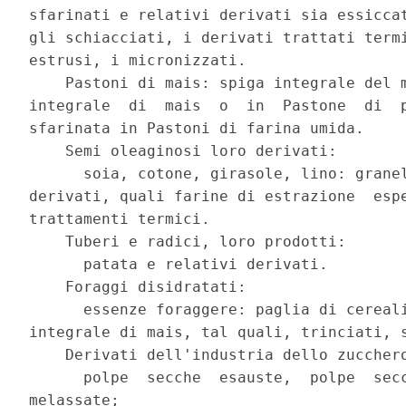
sfarinati e relativi derivati sia essiccat
gli schiacciati, i derivati trattati termi
estrusi, i micronizzati. 

    Pastoni di mais: spiga integrale del m
integrale  di  mais  o  in  Pastone  di  p
sfarinata in Pastoni di farina umida. 

    Semi oleaginosi loro derivati: 

      soia, cotone, girasole, lino: granel
derivati, quali farine di estrazione  espe
trattamenti termici. 

    Tuberi e radici, loro prodotti: 

      patata e relativi derivati. 

    Foraggi disidratati: 

      essenze foraggere: paglia di cereali
integrale di mais, tal quali, trinciati, s
    Derivati dell'industria dello zucchero
      polpe  secche  esauste,  polpe  secc
melassate; 
