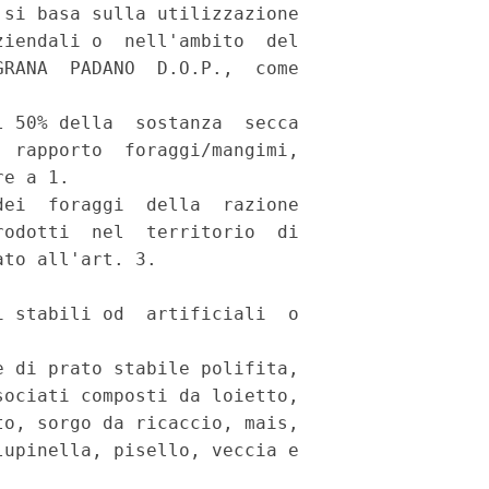
si basa sulla utilizzazione

iendali o  nell'ambito  del

RANA  PADANO  D.O.P.,  come

 50% della  sostanza  secca

 rapporto  foraggi/mangimi,

e a 1. 

ei  foraggi  della  razione

odotti  nel  territorio  di

to all'art. 3. 

 stabili od  artificiali  o

 di prato stabile polifita,

ociati composti da loietto,

o, sorgo da ricaccio, mais,

upinella, pisello, veccia e
