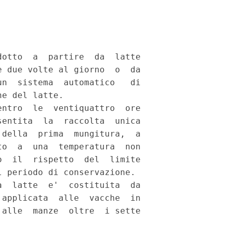
otto  a  partire  da  latte

 due volte al giorno  o  da

n  sistema  automatico   di

e del latte. 

ntro  le  ventiquattro  ore

entita  la  raccolta  unica

della  prima  mungitura,  a

o  a  una  temperatura  non

  il  rispetto  del  limite

 periodo di conservazione. 

  latte  e'  costituita  da

applicata  alle  vacche  in

alle  manze  oltre  i sette
