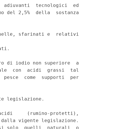
 adiuvanti  tecnologici  ed

o del 2,5%  della  sostanza

elle, sfarinati e  relativi

ti. 

o di iodio non superiore  a

le  con  acidi  grassi  tal

 pesce  come  supporti  per

e legislazione. 

cidi     (rumino-protetti),

dalla vigente legislazione.

i solo  quelli  naturali  o
