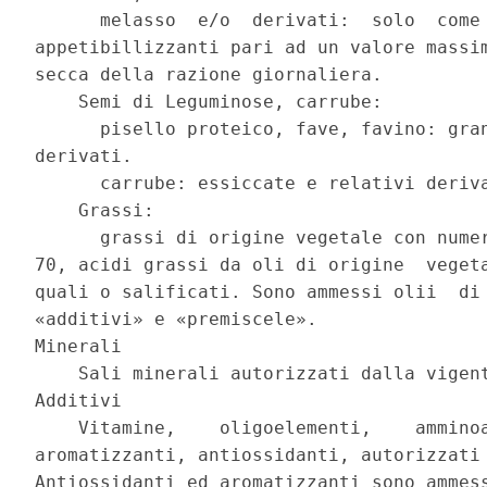
      melasso  e/o  derivati:  solo  come 
appetibillizzanti pari ad un valore massim
secca della razione giornaliera. 

    Semi di Leguminose, carrube: 

      pisello proteico, fave, favino: gran
derivati. 

      carrube: essiccate e relativi deriva
    Grassi: 

      grassi di origine vegetale con numer
70, acidi grassi da oli di origine  vegeta
quali o salificati. Sono ammessi olii  di 
«additivi» e «premiscele». 

Minerali 

    Sali minerali autorizzati dalla vigent
Additivi 

    Vitamine,    oligoelementi,    amminoa
aromatizzanti, antiossidanti, autorizzati 
Antiossidanti ed aromatizzanti sono ammess