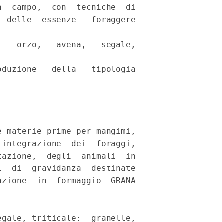
  campo,  con  tecniche  di

 delle  essenze   foraggere

   orzo,   avena,   segale,

duzione   della   tipologia

 materie prime per mangimi,

integrazione  dei  foraggi,

azione,  degli  animali  in

  di  gravidanza  destinate

zione  in  formaggio  GRANA

gale, triticale:  granelle,
