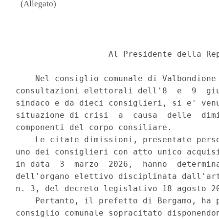
(Allegato)
                                          
                   Al Presidente della Rep
    Nel consiglio comunale di Valbondione 
consultazioni elettorali dell'8  e  9  giu
sindaco e da dieci consiglieri, si e' venu
situazione di crisi  a  causa  delle  dimi
componenti del corpo consiliare. 

    Le citate dimissioni, presentate perso
uno dei consiglieri con atto unico acquisi
in data  3  marzo  2026,  hanno  determina
dell'organo elettivo disciplinata dall'art
n. 3, del decreto legislativo 18 agosto 20
    Pertanto, il prefetto di Bergamo, ha p
consiglio comunale sopracitato disponendon