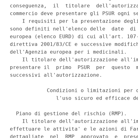
conseguenza,  il  titolare  dell'autorizza
commercio deve presentare gli PSUR ogni se
    I requisiti per la presentazione degli
sono definiti nell'elenco delle  date  di 
europea (elenco EURD) di cui all'art. 107-
direttiva 2001/83/CE e successive modifich
dell'Agenzia europea per i medicinali. 

    Il titolare dell'autorizzazione all'im
presentare il  primo  PSUR  per  questo  m
successivi all'autorizzazione. 

            Condizioni o limitazioni per q
               l'uso sicuro ed efficace de
  Piano di gestione del rischio (RMP). 

    Il titolare dell'autorizzazione all'im
effettuare le attivita' e le azioni di Far
dettagliate  nel  RMP  approvato  e  prese