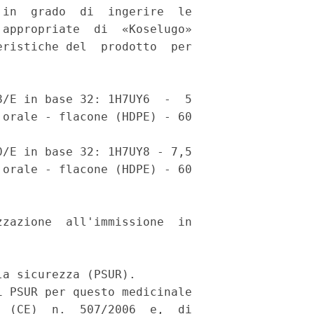
in  grado  di  ingerire  le

appropriate  di  «Koselugo»

ristiche del  prodotto  per

/E in base 32: 1H7UY6  -  5

orale - flacone (HDPE) - 60

/E in base 32: 1H7UY8 - 7,5

orale - flacone (HDPE) - 60

zazione  all'immissione  in

a sicurezza (PSUR). 

 PSUR per questo medicinale

 (CE)  n.  507/2006  e,  di
