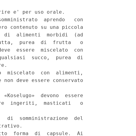
ire e' per uso orale. 

omministrato  aprendo   con

ro contenuto su una piccola

 di  alimenti  morbidi  (ad

tta,  purea  di  frutta   o

eve  essere  miscelato  con

ualsiasi  succo,  purea  di

e. 

  miscelato  con  alimenti,

 non deve essere conservato

 «Koselugo»  devono  essere

e  ingeriti,  masticati   o

  di  somministrazione  del

rativo. 

to  forma  di  capsule.  Ai
