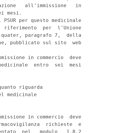
zione   all'immissione   in

i mesi. 

 PSUR per questo medicinale

 riferimento  per  l'Unione

quater, paragrafo 7,  della

e, pubblicato sul sito  web

missione in commercio  deve

edicinale  entro  sei  mesi

uanto riguarda 

l medicinale 

missione in commercio  deve

macovigilanza  richieste  e

ntato  nel   modulo   1.8.2
