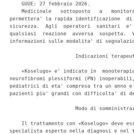
    GUUE: 27 febbraio 2026. 

    Medicinale   sottoposto   a   monitora
permettera' la rapida identificazione  di 
sicurezza.  Agli  operatori  sanitari  e' 
qualsiasi  reazione  avversa  sospetta.  V
informazioni sulle modalita' di segnalazio
                      Indicazioni terapeut
    «Koselugo» e' indicato in  monoterapia
neurofibromi plessiformi (PN) inoperabili,
pediatrici di eta' compresa tra un anno e 
pazienti piu' grandi con difficolta' di de
                      Modo di somministraz
    Il trattamento con «Koselugo» deve ess
specialista esperto nella diagnosi e nel t