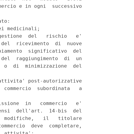
ercio e in ogni  successivo

to: 

i medicinali; 

estione  del   rischio   e'

del  ricevimento  di  nuove

iamento  significativo  del

del  raggiungimento  di  un

 o  di  minimizzazione  del

ttivita' post-autorizzative

 commercio  subordinata   a

ssione  in   commercio   e'

nsi  dell'art.  14-bis  del

 modifiche,   il   titolare

ommercio  deve  completare,

 attivita': 
