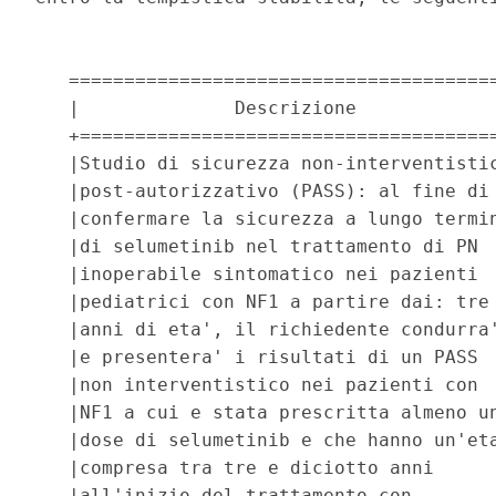
   =======================================
   |              Descrizione             
   +======================================
   |Studio di sicurezza non-interventistic
   |post-autorizzativo (PASS): al fine di 
   |confermare la sicurezza a lungo termin
   |di selumetinib nel trattamento di PN  
   |inoperabile sintomatico nei pazienti  
   |pediatrici con NF1 a partire dai: tre 
   |anni di eta', il richiedente condurra'
   |e presentera' i risultati di un PASS  
   |non interventistico nei pazienti con  
   |NF1 a cui e stata prescritta almeno un
   |dose di selumetinib e che hanno un'eta
   |compresa tra tre e diciotto anni      
   |all'inizio del trattamento con        