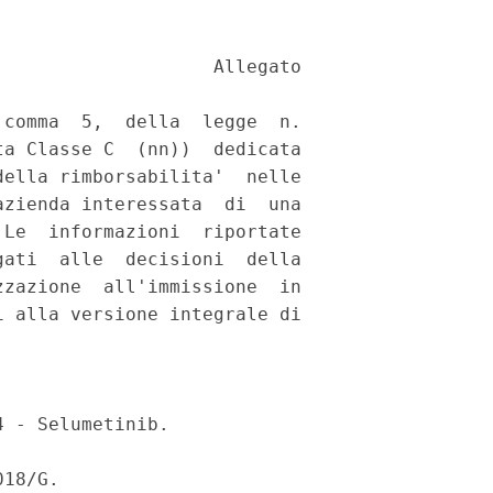
                   Allegato 

comma  5,  della  legge  n.

a Classe C  (nn))  dedicata

ella rimborsabilita'  nelle

zienda interessata  di  una

Le  informazioni  riportate

ati  alle  decisioni  della

zazione  all'immissione  in

 alla versione integrale di

 - Selumetinib. 

18/G. 
