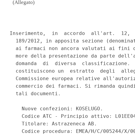
(Allegato)
                                          
Inserimento,  in  accordo  all'art.  12,  
  189/2012, in apposita sezione (denominat
  ai farmaci non ancora valutati ai fini d
  more della presentazione da parte dell'a
  domanda  di  diversa  classificazione.  
  costituiscono un  estratto  degli  alleg
  Commissione europea relative all'autoriz
  commercio dei farmaci. Si rimanda quindi
  tali documenti. 

    Nuove confezioni: KOSELUGO. 

    Codice ATC - Principio attivo: L01EE04
    Titolare: Astrazeneca AB. 

    Codice procedura: EMEA/H/C/005244/X/00