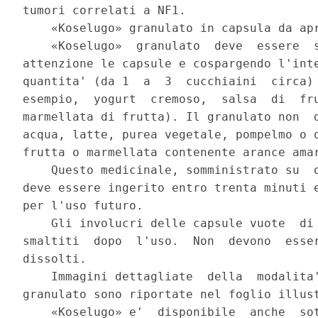
tumori correlati a NF1. 

    «Koselugo» granulato in capsula da apr
    «Koselugo»  granulato  deve  essere  s
attenzione le capsule e cospargendo l'inte
quantita' (da 1  a  3  cucchiaini  circa) 
esempio,  yogurt  cremoso,  salsa  di  fru
marmellata di frutta). Il granulato non  d
acqua, latte, purea vegetale, pompelmo o q
frutta o marmellata contenente arance amar
    Questo medicinale, somministrato su  o
deve essere ingerito entro trenta minuti e
per l'uso futuro. 

    Gli involucri delle capsule vuote  di 
smaltiti  dopo  l'uso.  Non  devono  esser
dissolti. 

    Immagini dettagliate  della  modalita'
granulato sono riportate nel foglio illust
    «Koselugo» e'  disponibile  anche  sot