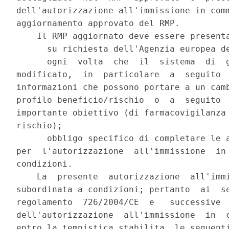
dell'autorizzazione all'immissione in comm
aggiornamento approvato del RMP. 

    Il RMP aggiornato deve essere presenta
      su richiesta dell'Agenzia europea de
      ogni  volta  che  il  sistema  di  g
modificato,  in  particolare  a  seguito  
informazioni che possono portare a un camb
profilo beneficio/rischio  o  a  seguito  
importante obiettivo (di farmacovigilanza 
rischio); 

      obbligo specifico di completare le a
per  l'autorizzazione  all'immissione  in 
condizioni. 

    La  presente  autorizzazione  all'immi
subordinata a condizioni; pertanto  ai  se
regolamento  726/2004/CE  e   successive  
dell'autorizzazione  all'immissione  in  c
entro la tempistica stabilita, le seguenti