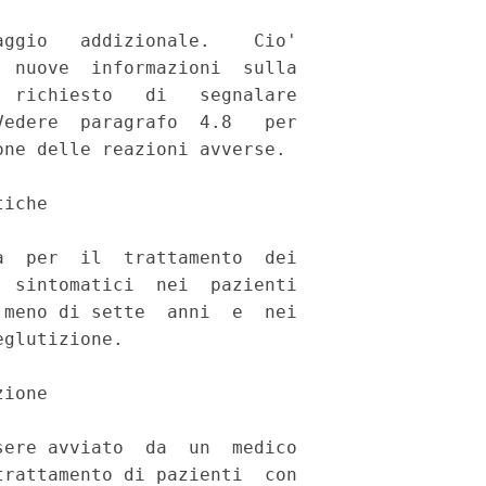
ggio   addizionale.    Cio'

 nuove  informazioni  sulla

 richiesto   di   segnalare

edere  paragrafo  4.8   per

ne delle reazioni avverse. 

iche 

  per  il  trattamento  dei

 sintomatici  nei  pazienti

meno di sette  anni  e  nei

glutizione. 

ione 

ere avviato  da  un  medico

rattamento di pazienti  con
