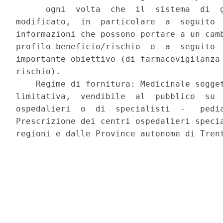
      ogni  volta  che  il  sistema  di  g
modificato,  in  particolare  a  seguito  
informazioni che possono portare a un camb
profilo beneficio/rischio  o  a  seguito  
importante obiettivo (di farmacovigilanza 
rischio). 

    Regime di fornitura: Medicinale sogget
limitativa,  vendibile  al  pubblico  su  
ospedalieri  o  di  specialisti  -   pedia
Prescrizione dei centri ospedalieri specia