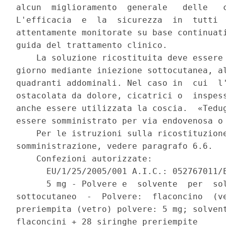
alcun  miglioramento  generale   delle   c
L'efficacia  e  la  sicurezza  in  tutti  
attentamente monitorate su base continuati
guida del trattamento clinico. 

    La soluzione ricostituita deve essere 
giorno mediante iniezione sottocutanea, al
quadranti addominali. Nel caso in  cui  l'
ostacolata da dolore, cicatrici o  inspess
anche essere utilizzata la coscia.  «Tedug
essere somministrato per via endovenosa o 
    Per le istruzioni sulla ricostituzione
somministrazione, vedere paragrafo 6.6. 

    Confezioni autorizzate: 

      EU/1/25/2005/001 A.I.C.: 052767011/E
      5 mg - Polvere e  solvente  per  sol
sottocutaneo  -  Polvere:  flaconcino  (ve
preriempita (vetro) polvere: 5 mg; solvent
flaconcini + 28 siringhe preriempite 
