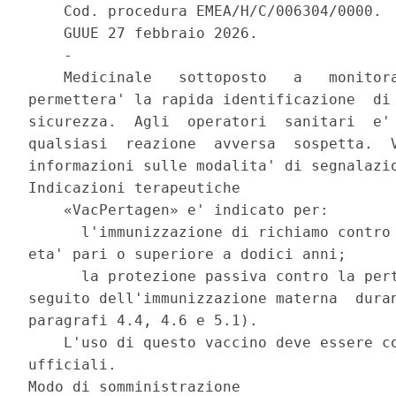
    Cod. procedura EMEA/H/C/006304/0000. 

    GUUE 27 febbraio 2026. 

    - 

    Medicinale   sottoposto   a   monitora
permettera' la rapida identificazione  di 
sicurezza.  Agli  operatori  sanitari  e' 
qualsiasi  reazione  avversa  sospetta.  V
informazioni sulle modalita' di segnalazio
Indicazioni terapeutiche 

    «VacPertagen» e' indicato per: 

      l'immunizzazione di richiamo contro 
eta' pari o superiore a dodici anni; 

      la protezione passiva contro la pert
seguito dell'immunizzazione materna  duran
paragrafi 4.4, 4.6 e 5.1). 

    L'uso di questo vaccino deve essere co
ufficiali. 

Modo di somministrazione 
