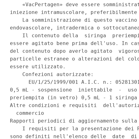
    «VacPertagen» deve essere somministrat
iniezione intramuscolare, preferibilmente 
    La somministrazione di questo vaccino 
endovascolare, intradermica o sottocutanea
    Il contenuto della  siringa  preriempi
essere agitato bene prima dell'uso. In cas
del contenuto dopo averlo agitato  vigoros
particelle estranee o alterazioni del colo
essere utilizzato. 

    Confezioni autorizzate: 

      EU/1/25/1999/001 A.I.C. n.: 05281301
0,5 mL - sospensione  iniettabile  -  uso 
preriempita (in vetro) 0,5 mL - 1 siringa 
Altre condizioni e requisiti  dell'autoriz
  commercio 

Rapporti periodici di aggiornamento sulla 
    I requisiti per la presentazione dei P
sono definiti nell'elenco delle  date  di 