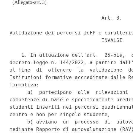
(Allegato-art. 3)
                               Art. 3. 

Validazione dei percorsi IeFP e caratteris
                               INVALSI 

    1. In attuazione dell'art.  25-bis,  c
decreto-legge n. 144/2022, a partire dall'
al fine  di  ottenere  la  validazione  de
Istituzioni formative accreditate dalle Re
formativa: 

      a)  partecipano  alle  rilevazioni  
competenze di base e specificamente predis
studenti inseriti nei percorsi quadriennal
centro e non per singolo studente; 

      b) avviano  un  processo  di  autova
mediante Rapporto di autovalutazione (RAV)