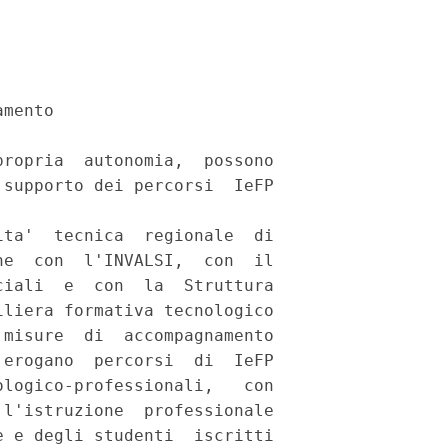
mento 

ropria  autonomia,  possono

supporto dei percorsi  IeFP

ta'  tecnica  regionale  di

e  con  l'INVALSI,  con  il

iali  e  con  la  Struttura

liera formativa tecnologico

misure  di  accompagnamento

erogano  percorsi  di  IeFP

logico-professionali,   con

l'istruzione  professionale

 e degli studenti  iscritti
