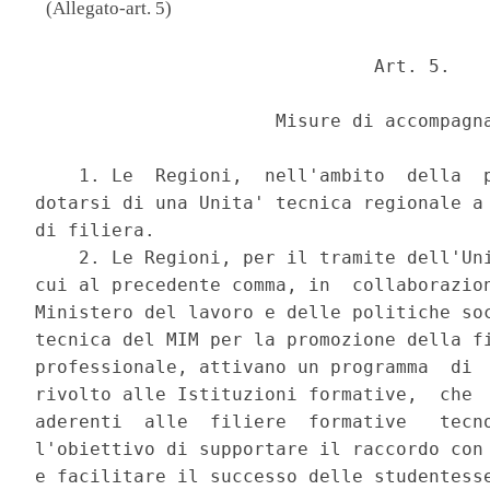
(Allegato-art. 5)
                               Art. 5. 

                      Misure di accompagna
    1. Le  Regioni,  nell'ambito  della  p
dotarsi di una Unita' tecnica regionale a 
di filiera. 

    2. Le Regioni, per il tramite dell'Uni
cui al precedente comma, in  collaborazion
Ministero del lavoro e delle politiche soc
tecnica del MIM per la promozione della fi
professionale, attivano un programma  di  
rivolto alle Istituzioni formative,  che  
aderenti  alle  filiere  formative   tecno
l'obiettivo di supportare il raccordo con 
e facilitare il successo delle studentesse