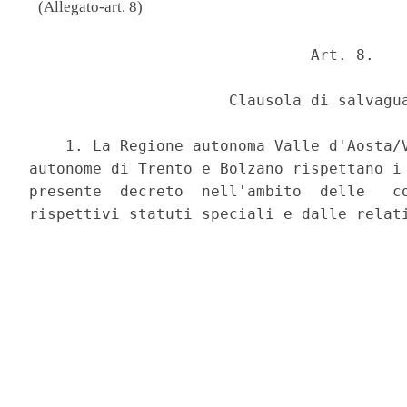
(Allegato-art. 8)
                               Art. 8. 

                      Clausola di salvagua
    1. La Regione autonoma Valle d'Aosta/V
autonome di Trento e Bolzano rispettano i 
presente  decreto  nell'ambito  delle   co
rispettivi statuti speciali e dalle relati