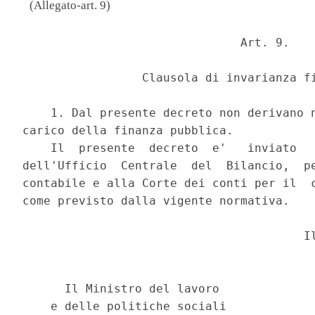
(Allegato-art. 9)
                               Art. 9. 

                 Clausola di invarianza fi
    1. Dal presente decreto non derivano n
carico della finanza pubblica. 

    Il  presente  decreto  e'   inviato   
dell'Ufficio  Centrale  del  Bilancio,  pe
contabile e alla Corte dei conti per il  c
come previsto dalla vigente normativa. 

                                        Il
                                          
                                          
      Il Ministro del lavoro      

    e delle politiche sociali     
