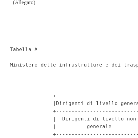
(Allegato)
                                          
                                          
Tabella A 

Ministero delle infrastrutture e dei trasp
              +---------------------------
              |Dirigenti di livello genera
              +---------------------------
              |  Dirigenti di livello non 
              |          generale         
              +---------------------------