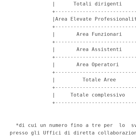
              |      Totali dirigenti     
              +---------------------------
              |Area Elevate Professionalit
              +---------------------------
              |       Area Funzionari     
              +---------------------------
              |       Area Assistenti     
              +---------------------------
              |       Area Operatori      
              +---------------------------
              |         Totale Aree       
              +---------------------------
              |     Totale complessivo    
              +---------------------------
  *di cui un numero fino a tre per  lo  sv
presso gli Uffici di diretta collaborazion