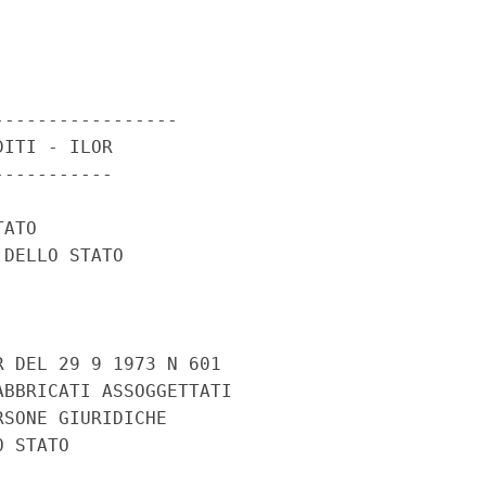
----------------

ITI - ILOR

----------

ATO

DELLO STATO

 DEL 29 9 1973 N 601

BBRICATI ASSOGGETTATI

SONE GIURIDICHE

 STATO
