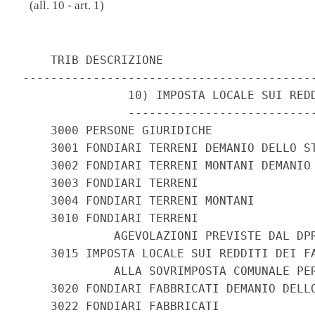
(all. 10 - art. 1)
    TRIB DESCRIZIONE

------------------------------------------
               10) IMPOSTA LOCALE SUI REDD
               ---------------------------
    3000 PERSONE GIURIDICHE

    3001 FONDIARI TERRENI DEMANIO DELLO ST
    3002 FONDIARI TERRENI MONTANI DEMANIO 
    3003 FONDIARI TERRENI

    3004 FONDIARI TERRENI MONTANI

    3010 FONDIARI TERRENI

             AGEVOLAZIONI PREVISTE DAL DPR
    3015 IMPOSTA LOCALE SUI REDDITI DEI FA
             ALLA SOVRIMPOSTA COMUNALE PER
    3020 FONDIARI FABBRICATI DEMANIO DELLO
    3022 FONDIARI FABBRICATI
