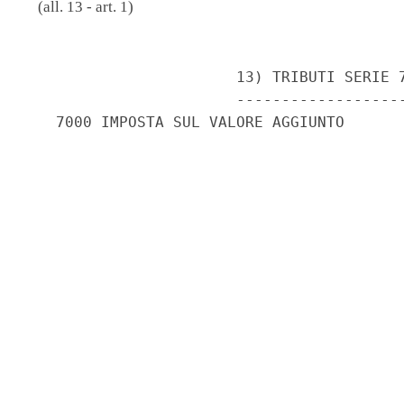
(all. 13 - art. 1)
                       13) TRIBUTI SERIE 7
                       -------------------