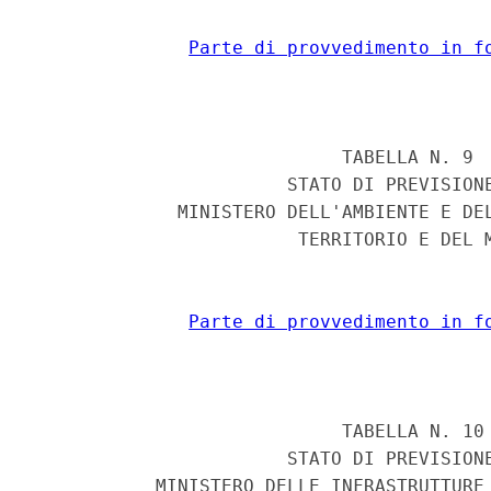
Parte di provvedimento in f
                            TABELLA N. 9 

                       STATO DI PREVISIONE
             MINISTERO DELL'AMBIENTE E DEL
                        TERRITORIO E DEL M
Parte di provvedimento in f
                            TABELLA N. 10 
                       STATO DI PREVISIONE
           MINISTERO DELLE INFRASTRUTTURE 