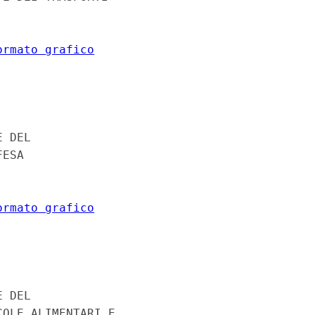
ormato grafico


 DEL 

ESA 

ormato grafico


 DEL 

OLE ALIMENTARI E 
