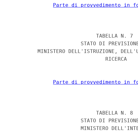
Parte di provvedimento in f
                            TABELLA N. 7 

                       STATO DI PREVISIONE
         MINISTERO DELL'ISTRUZIONE, DELL'U
                               RICERCA 

Parte di provvedimento in f
                            TABELLA N. 8 

                       STATO DI PREVISIONE
                       MINISTERO DELL'INTE