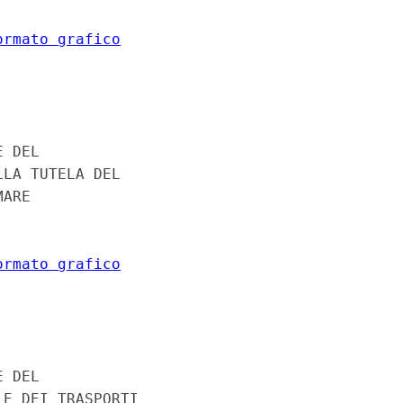
ormato grafico
 DEL 

LA TUTELA DEL 

ARE 

ormato grafico


 DEL 

E DEI TRASPORTI 
