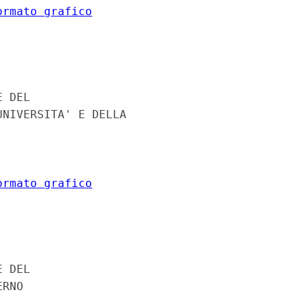
ormato grafico
 DEL 

NIVERSITA' E DELLA 

ormato grafico
 DEL 

RNO 
