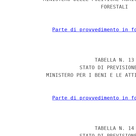
                              FORESTALI 

Parte di provvedimento in f
                            TABELLA N. 13 
                       STATO DI PREVISIONE
            MINISTERO PER I BENI E LE ATTI
Parte di provvedimento in f
                            TABELLA N. 14 
                       STATO DI PREVISIONE