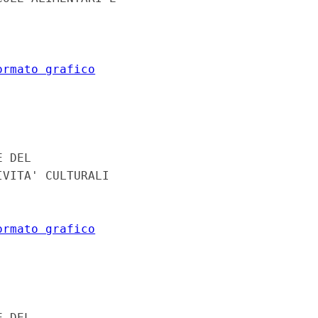
ormato grafico


 DEL 

VITA' CULTURALI 

ormato grafico


 DEL 
