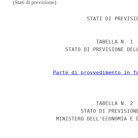
(Stati di previsione)
                         STATI DI PREVISIO
                            TABELLA N. 1 

                  STATO DI PREVISIONE DELL
Parte di provvedimento in f
                            TABELLA N. 2 

                       STATO DI PREVISIONE
               MINISTERO DELL'ECONOMIA E D