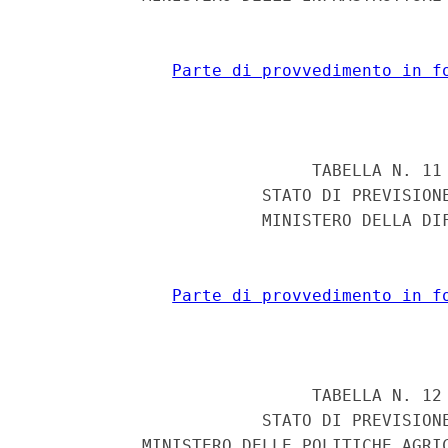
Parte di provvedimento in f
                            TABELLA N. 11 
                       STATO DI PREVISIONE
                       MINISTERO DELLA DIF
Parte di provvedimento in f
                            TABELLA N. 12 
                       STATO DI PREVISIONE
           MINISTERO DELLE POLITICHE AGRIC