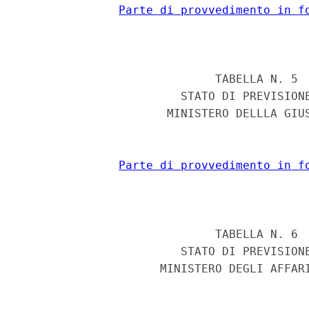
Parte di provvedimento in f
                            TABELLA N. 5 

                       STATO DI PREVISIONE
                     MINISTERO DELLLA GIUS
Parte di provvedimento in f
                            TABELLA N. 6 

                       STATO DI PREVISIONE
                    MINISTERO DEGLI AFFARI