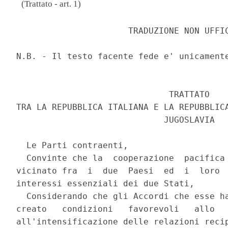
(Trattato - art. 1)
                      TRADUZIONE NON UFFIC
N.B. - Il testo facente fede e' unicamente
                              TRATTATO 

TRA LA REPUBBLICA ITALIANA E LA REPUBBLICA
                             JUGOSLAVIA 

  Le Parti contraenti, 

  Convinte che la  cooperazione  pacifica 
vicinato fra  i  due  Paesi  ed  i  loro  
interessi essenziali dei due Stati, 

  Considerando che gli Accordi che esse ha
creato   condizioni   favorevoli   allo   
all'intensificazione delle relazioni recip