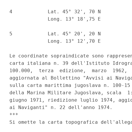
4            Lat. 45° 32', 70 N           
             Long. 13° 18',75 E           
5            Lat. 45° 20', 20 N           
             Long. 13° 12',70 E           
Le coordinate sopraindicate sono rappresen
carta italiana n. 39 dell'Istituto Idrogra
100.000,  terza  edizione,  marzo  1962,  
aggiornata al Bollettino "Avvisi ai Naviga
sulla carta marittima jugoslava n. 100-15 
della Marina Militare Jugoslava, scala  1:
giugno 1971, riedizione luglio 1974, aggio
ai Naviganti" n. 22 dell'anno 1974.

***

Si omette la carta topografica dell'allega