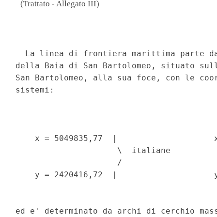
(Trattato - Allegato III)
                                          
  La linea di frontiera marittima parte da
della Baia di San Bartolomeo, situato sull
San Bartolomeo, alla sua foce, con le coor
sistemi: 

    x = 5049835,77  |                    x
                     \  italiane          
                     /                    
    y = 2420416,72  |                    y
ed e' determinato da archi di cerchio mass