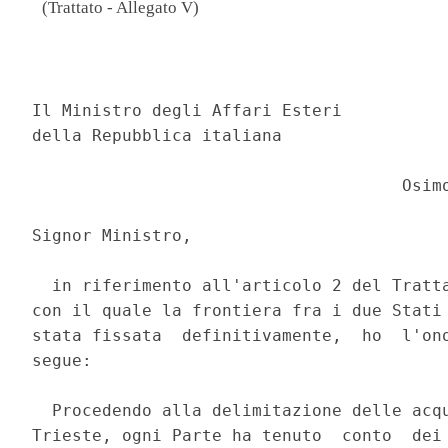
(Trattato - Allegato V)
                                          
Il Ministro degli Affari Esteri 

della Repubblica italiana 

                                     Osimo
Signor Ministro, 

  in riferimento all'articolo 2 del Tratta
con il quale la frontiera fra i due Stati 
stata fissata  definitivamente,  ho  l'ono
segue: 

  Procedendo alla delimitazione delle acqu
Trieste, ogni Parte ha tenuto  conto  dei 