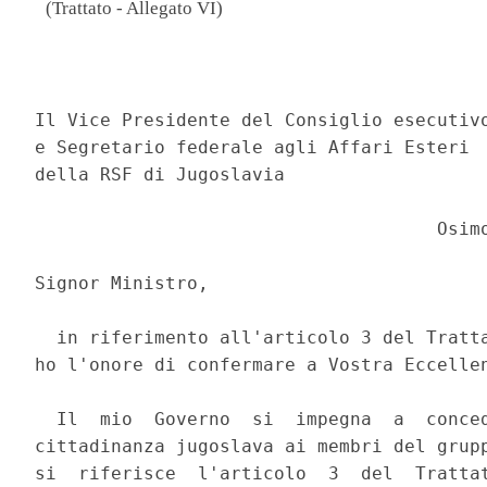
(Trattato - Allegato VI)
                                          
Il Vice Presidente del Consiglio esecutivo
e Segretario federale agli Affari Esteri 

della RSF di Jugoslavia 

                                     Osimo
Signor Ministro, 

  in riferimento all'articolo 3 del Tratta
ho l'onore di confermare a Vostra Eccellen
  Il  mio  Governo  si  impegna  a  conced
cittadinanza jugoslava ai membri del grupp
si  riferisce  l'articolo  3  del  Trattat