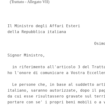
(Trattato - Allegato VII)
                                          
Il Ministro degli Affari Esteri 

della Repubblica italiana 

                                     Osimo
Signor Ministro, 

  in riferimento all'articolo 3 del Tratta
ho l'onore di comunicare a Vostra Eccellen
  Le persone che, in base al suddetto arti
italiano, saranno autorizzate, dopo il pag
da cui esse risultassero gravate sul terri
portare con se' i propri beni mobili o a v