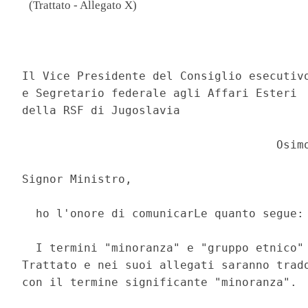
(Trattato - Allegato X)
                                          
Il Vice Presidente del Consiglio esecutivo
e Segretario federale agli Affari Esteri 

della RSF di Jugoslavia 

                                     Osimo
Signor Ministro, 

  ho l'onore di comunicarLe quanto segue: 
  I termini "minoranza" e "gruppo etnico" 
Trattato e nei suoi allegati saranno trado
con il termine significante "minoranza". 
