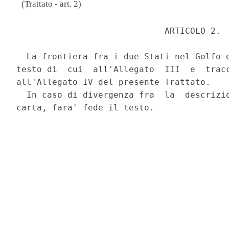
(Trattato - art. 2)
                             ARTICOLO 2. 

  La frontiera fra i due Stati nel Golfo d
testo di  cui  all'Allegato  III  e  tracc
all'Allegato IV del presente Trattato. 

  In caso di divergenza fra  la  descrizio