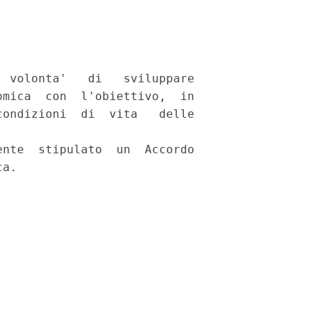
 volonta'   di   sviluppare

mica  con  l'obiettivo,  in

ondizioni  di  vita   delle

nte  stipulato  un  Accordo
