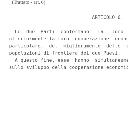
(Trattato - art. 6)
                             ARTICOLO 6. 

  Le  due  Parti  confermano   la   loro  
ulteriormente la loro  cooperazione  econo
particolare,  del  miglioramento  delle  c
popolazioni di frontiera dei due Paesi. 

  A questo fine, esse  hanno  simultaneame