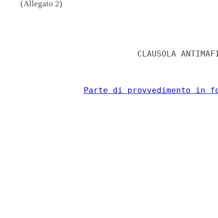
(Allegato 2)
                                          
                         CLAUSOLA ANTIMAFI
Parte di provvedimento in f