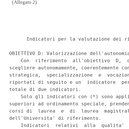
(Allegato 2)
                                          
      Indicatori per la valutazione dei ri
OBIETTIVO D: Valorizzazione dell'autonomia
    Con  riferimento  all'obiettivo  D,  o
scegliere autonomamente, coerentemente con
strategica,  specializzazione  e  vocazion
riportati di seguito e un  indicatore  per
totale di due indicatori. 

    Solo gli indicatori con (*) sono appli
superiori ad ordinamento speciale, prenden
corsi di  laurea  e  di  laurea  magistral
dell'Universita' di riferimento. 

    Indicatori  relativi  alla  qualita'  