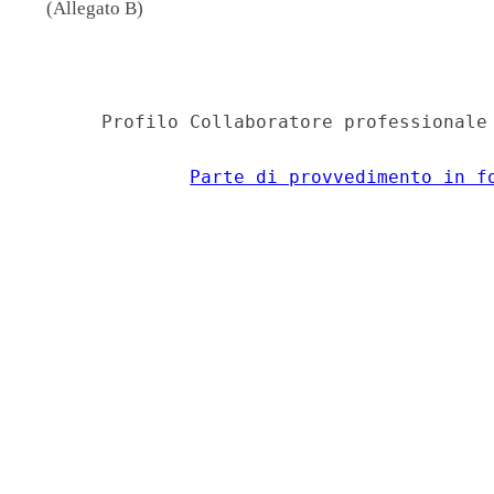
(Allegato B)
                                          
      Profilo Collaboratore professionale 
Parte di provvedimento in f