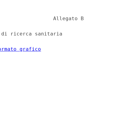
                 Allegato B 

di ricerca sanitaria 

ormato grafico