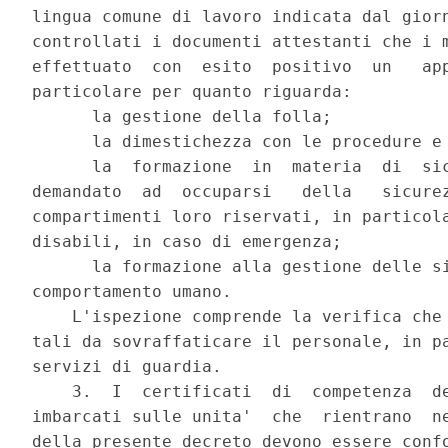
lingua comune di lavoro indicata dal giorn
controllati i documenti attestanti che i m
effettuato  con  esito  positivo  un   app
particolare per quanto riguarda: 

      la gestione della folla; 

      la dimestichezza con le procedure e 
      la  formazione  in  materia  di  sic
demandato  ad  occuparsi   della   sicurez
compartimenti loro riservati, in particola
disabili, in caso di emergenza; 

      la formazione alla gestione delle si
comportamento umano. 

    L'ispezione comprende la verifica che 
tali da sovraffaticare il personale, in pa
servizi di guardia. 

    3.  I  certificati  di  competenza  de
imbarcati sulle unita'  che  rientrano  ne
della presente decreto devono essere confo