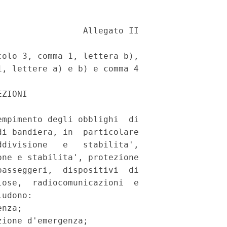
                Allegato II 

olo 3, comma 1, lettera b), 

, lettere a) e b) e comma 4 

ZIONI 

mpimento degli obblighi  di

i bandiera, in  particolare

divisione   e   stabilita',

ne e stabilita', protezione

asseggeri,  dispositivi  di

ose,  radiocomunicazioni  e

udono: 

nza; 

ione d'emergenza; 
