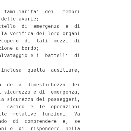
 familiarita'  dei   membri

delle avarie; 

tello  di  emergenza  e  di

la verifica dei loro organi

cupero  di  tali  mezzi  di

ione a bordo; 

lvataggio e i  battelli  di

inclusa  quella  ausiliare,

  della  dimestichezza  dei

 sicurezza e di  emergenza,

a sicurezza dei passeggeri,

  carico  e  le  operazioni

le  relative  funzioni.  Va

do  di  comprendere  e,  se

ni e  di  rispondere  nella
