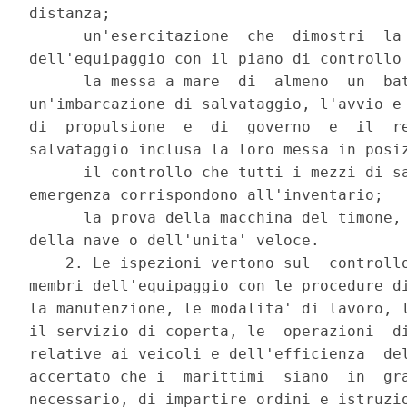
distanza; 

      un'esercitazione  che  dimostri  la 
dell'equipaggio con il piano di controllo 
      la messa a mare  di  almeno  un  bat
un'imbarcazione di salvataggio, l'avvio e 
di  propulsione  e  di  governo  e  il  re
salvataggio inclusa la loro messa in posiz
      il controllo che tutti i mezzi di sa
emergenza corrispondono all'inventario; 

      la prova della macchina del timone, 
della nave o dell'unita' veloce. 

    2. Le ispezioni vertono sul  controllo
membri dell'equipaggio con le procedure di
la manutenzione, le modalita' di lavoro, l
il servizio di coperta, le  operazioni  di
relative ai veicoli e dell'efficienza  del
accertato che i  marittimi  siano  in  gra
necessario, di impartire ordini e istruzio