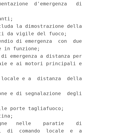
entazione  d'emergenza   di

nti; 

luda la dimostrazione della

i da vigile del fuoco; 

ndio di emergenza  con  due

 in funzione; 

di emergenza a distanza per

ie e ai motori principali e

locale e a  distanza  della

ne e di segnalazione  degli

le porte tagliafuoco; 

ina; 

ne   nelle    paratie    di

  di  comando  locale  e  a
