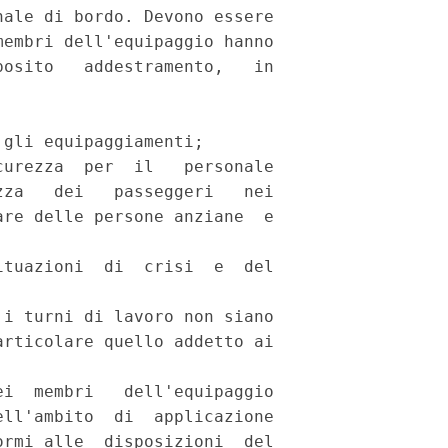
ale di bordo. Devono essere

embri dell'equipaggio hanno

osito   addestramento,   in

gli equipaggiamenti; 

urezza  per  il   personale

za   dei   passeggeri   nei

re delle persone anziane  e

tuazioni  di  crisi  e  del

i turni di lavoro non siano

rticolare quello addetto ai

i  membri   dell'equipaggio

ll'ambito  di  applicazione

rmi alle  disposizioni  del
