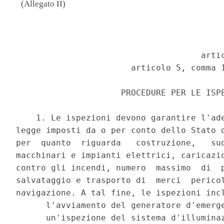
(Allegato II)
                                          
                                     artic
                       articolo 5, comma 1
                     PROCEDURE PER LE ISPE
    1. Le ispezioni devono garantire l'ade
legge imposti da o per conto dello Stato d
per  quanto  riguarda   costruzione,   sud
macchinari e impianti elettrici, caricazio
contro gli incendi, numero  massimo  di  p
salvataggio e trasporto di  merci  pericol
navigazione. A tal fine, le ispezioni incl
      l'avviamento del generatore d'emerge
      un'ispezione del sistema d'illuminaz