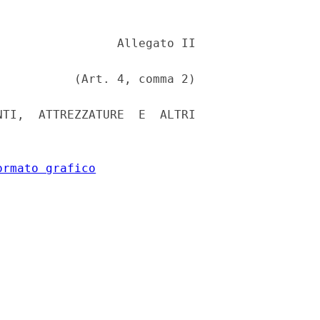
                Allegato II 

          (Art. 4, comma 2) 

TI,  ATTREZZATURE  E  ALTRI

ormato grafico