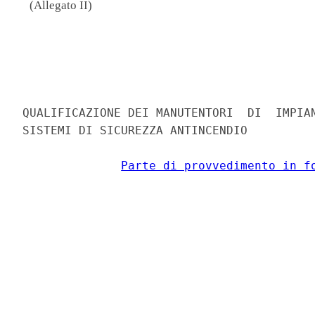
(Allegato II)
                                          
                                          
QUALIFICAZIONE DEI MANUTENTORI  DI  IMPIAN
SISTEMI DI SICUREZZA ANTINCENDIO 

Parte di provvedimento in f