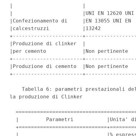
|                       |                 
|                       |UNI EN 12620 UNI 
|Confezionamento di     |EN 13055 UNI EN  
|calcestruzzi           |13242            
+-----------------------+-----------------
|Produzione di clinker  |                 
|per cemento            |Non pertinente   
+-----------------------+-----------------
|Produzione di cemento  |Non pertinente   
+-----------------------+-----------------
    Tabella 6: parametri prestazionali del
la produzione di Clinker 

  ========================================
  |         Parametri           |Unita' di
  +=============================+=========
  |                             |% espress