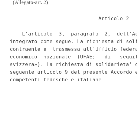
(Allegato-art. 2)
                             Articolo 2 

    L'articolo  3,  paragrafo  2,  dell'Ac
integrato come segue: La richiesta di soli
contraente e' trasmessa all'Ufficio federa
economico  nazionale  (UFAE;   di   seguit
svizzera»). La richiesta di solidarieta' d
seguente articolo 9 del presente Accordo e
competenti tedesche e italiane. 
