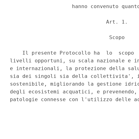
                    hanno convenuto quanto
                               Art. 1. 

                                Scopo 

    Il presente Protocollo ha  lo  scopo  
livelli opportuni, su scala nazionale e in
e internazionali, la protezione della salu
sia dei singoli sia della collettivita', i
sostenibile, migliorando la gestione idric
degli ecosistemi acquatici, e prevenendo, 