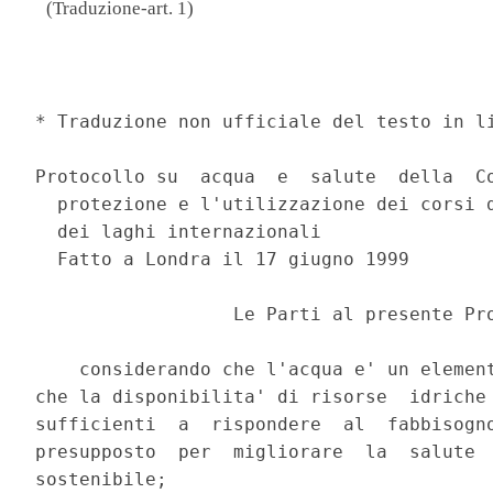
(Traduzione-art. 1)
                                          
* Traduzione non ufficiale del testo in li
                                          
Protocollo su  acqua  e  salute  della  Co
  protezione e l'utilizzazione dei corsi d
  dei laghi internazionali 

  Fatto a Londra il 17 giugno 1999 

                  Le Parti al presente Pro
    considerando che l'acqua e' un element
che la disponibilita' di risorse  idriche 
sufficienti  a  rispondere  al  fabbisogno
presupposto  per  migliorare  la  salute  
sostenibile; 
