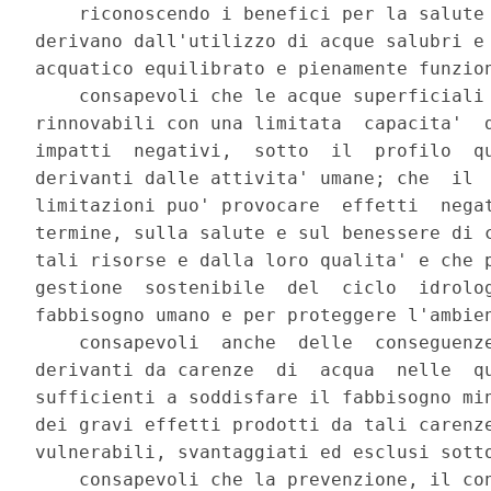
    riconoscendo i benefici per la salute 
derivano dall'utilizzo di acque salubri e 
acquatico equilibrato e pienamente funzion
    consapevoli che le acque superficiali 
rinnovabili con una limitata  capacita'  d
impatti  negativi,  sotto  il  profilo  qu
derivanti dalle attivita' umane; che  il  
limitazioni puo' provocare  effetti  negat
termine, sulla salute e sul benessere di c
tali risorse e dalla loro qualita' e che p
gestione  sostenibile  del  ciclo  idrolog
fabbisogno umano e per proteggere l'ambien
    consapevoli  anche  delle  conseguenze
derivanti da carenze  di  acqua  nelle  qu
sufficienti a soddisfare il fabbisogno min
dei gravi effetti prodotti da tali carenze
vulnerabili, svantaggiati ed esclusi sotto
    consapevoli che la prevenzione, il con